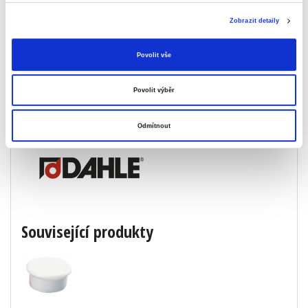
Zobrazit detaily
Rozměry (š × v × h)
900 × 600 × 13 mm
šířka
90 cm
Povolit vše
výška
60 cm
Povolit výběr
Značka
Odmítnout
Související produkty