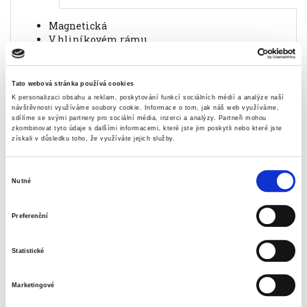
magnetická
v hliníkovém rámu
popisovatelná za sucha stíratelnými fixy
rozměry 90x60 cm
Tato webová stránka používá cookies
křehké zboží pro přepravu
K personalizaci obsahu a reklam, poskytování funkcí sociálních médií a analýze naší
při převzetí zásilky vždy zkontrolujte stav obalu
návštěvnosti využíváme soubory cookie.
Informace o tom, jak náš web využíváme,
sdílíme se svými partnery pro sociální média, inzerci a analýzy.
Partneři mohou
zboží
zkombinovat tyto údaje s dalšími informacemi, které jste jim poskytli nebo které jste
zásilku poškozenou nepřebírejte nebo
získali v důsledku toho, že využíváte jejich služby.
převezměte "S VÝHRADOU" a toto poškození
nechejte zaznamenat i do přepravní listiny
Výběr
Nutné
Informace o produktu
souhlasu
Tabule bílá magnetická Basic-Board
Preferenční
96151, 90x60 cm
915 Kč
Statistické
Specifikace produktu
Marketingové
Objednací číslo
4196151