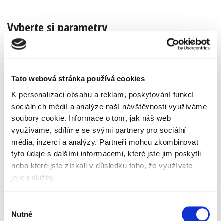
Vyberte si parametry
barva
Tato webová stránka používá cookies
K personalizaci obsahu a reklam, poskytování funkcí
sociálních médií a analýze naší návštěvnosti využíváme
Popis
Alternativní produkty
soubory cookie.
Informace o tom, jak náš web
využíváme, sdílíme se svými partnery pro sociální
otočná, výškově stavitelná židle
média, inzerci a analýzy.
Partneři mohou zkombinovat
posuvný sedák
tyto údaje s dalšími informacemi, které jste jim poskytli
synchronní mechanika SYB s krokovým
nastavením tuhosti na boční straně
nebo které jste získali v důsledku toho, že využíváte
4 volby tuhosti a možnost blokace opěráku
jejich služby.
ve 4 pozicích
všechny plastové části černé
černý nylonový kříž
Výběr
velká tvrdá kolečka
Nutné
souhlasu