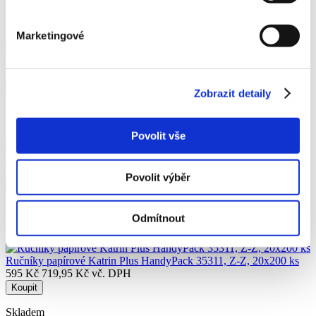
Skladem
Marketingové
Ručníky papírové Katrin Plus System M2 97449, role, 6 ks
1 150 Kč
1 391,50 Kč vč. DPH
Koupit
Zobrazit detaily
Skladem
Povolit vše
Ručníky pap. Katrin Classic Non Stop M2 61617, 25 x 160 ks
595 Kč
719,95 Kč vč. DPH
Povolit výběr
Koupit
Skladem
Odmítnout
Ručníky papírové Katrin Plus HandyPack 35311, Z-Z, 20x200 ks
595 Kč
719,95 Kč vč. DPH
Koupit
Skladem