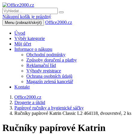
Nákupní košík je prázdný
Office2000.cz
Menu
(zobrazit/skrýt)
Úvod
Výběr kategorie
Můj účet
Informace o nákupu
Obchodní podmínky
Způsoby doručení a platby
Reklamační řád
Výhody registrace
Ochrana osobních údajů
Magazín zelená kancelář
Kontakt
Office2000.cz
Drogerie a úklid
Papírové ručníky a hygienické sáčky
Ručníky papírové Katrin Classic L2 464118, dvouvrstvé, 2 ks
Ručníky papírové Katrin