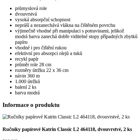
průmyslová role
dvouvrstvá
vysoká absorpční schopnost
nepráší a nezanechává vlákna na čištěném povrchu
výjimečně vhodné při manipulaci s potravinami, jelikož
modrá barva zanechá dobře viditelné stopy případných zbytků
papíru
vhodné i pro čištění rukou
efektivní pro absorpci olejů a tuků
recykl papír
průměr role 28 cm
rozměry útržku 22 x 36 cm
návin 360 m
1.000 útržků
balení 2 ks
barva modrá
Informace o produktu
Ručníky papírové Katrin Classic L2 464118, dvouvrstvé, 2 ks