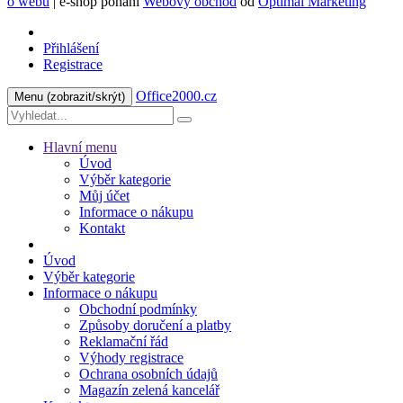
o webu
| e-shop pohání
Webový obchod
od
Optimal Marketing
Přihlášení
Registrace
Office2000.cz
Menu
(zobrazit/skrýt)
Hlavní menu
Úvod
Výběr kategorie
Můj účet
Informace o nákupu
Kontakt
Úvod
Výběr kategorie
Informace o nákupu
Obchodní podmínky
Způsoby doručení a platby
Reklamační řád
Výhody registrace
Ochrana osobních údajů
Magazín zelená kancelář