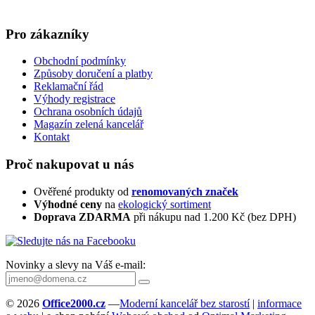
Pro zákazníky
Obchodní podmínky
Způsoby doručení a platby
Reklamační řád
Výhody registrace
Ochrana osobních údajů
Magazín zelená kancelář
Kontakt
Proč nakupovat u nás
Ověřené produkty od
renomovaných značek
Výhodné ceny
na
ekologický sortiment
Doprava ZDARMA
při nákupu nad 1.200 Kč (bez DPH)
Novinky a slevy na Váš e-mail:
© 2026
Office2000.cz
—
Moderní kancelář bez starostí
|
informace