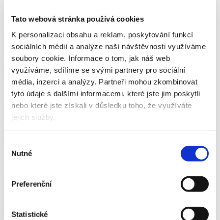
Nejprodávanější
Skladem
Tato webová stránka používá cookies
K personalizaci obsahu a reklam, poskytování funkcí
sociálních médií a analýze naší návštěvnosti využíváme
Ručníky papírové Katrin Plus 769191, dvouvrstvé, Z-Z
soubory cookie.
Informace o tom, jak náš web
390 Kč
471,90 Kč vč. DPH
Koupit
využíváme, sdílíme se svými partnery pro sociální
média, inzerci a analýzy.
Partneři mohou zkombinovat
Skladem
tyto údaje s dalšími informacemi, které jste jim poskytli
nebo které jste získali v důsledku toho, že využíváte
jejich služby.
Ručníky pap. Katrin Classic HandyPack 35298, Z-Z, 20x200 ks
504 Kč
609,84 Kč vč. DPH
Koupit
Výběr
Nutné
souhlasu
Skladem
Preferenční
Ručníky papírové Katrin Systém M2 97425, dvouvrstvé, 6 ks
1 070 Kč
1 294,70 Kč vč. DPH
Koupit
Statistické