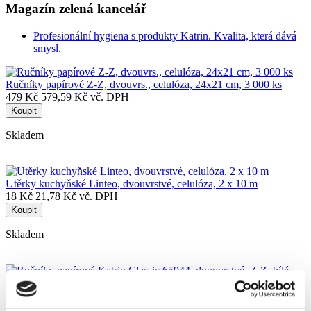
Magazín zelená kancelář
Profesionální hygiena s produkty Katrin. Kvalita, která dává
smysl.
Ručníky papírové Z-Z, dvouvrs., celulóza, 24x21 cm, 3 000 ks
479 Kč
579,59 Kč vč. DPH
Koupit
Skladem
Utěrky kuchyňské Linteo, dvouvrstvé, celulóza, 2 x 10 m
18 Kč
21,78 Kč vč. DPH
Koupit
Skladem
Ručníky papírové Katrin Classic 65944, dvouvrstvé, Z-Z, bílé
425 Kč
514,25 Kč vč. DPH
Koupit