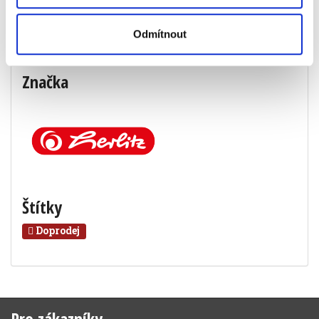
Specifikace produktu
Odmítnout
Objednací číslo
939000004
Značka
Štítky
Doprodej
Pro zákazníky