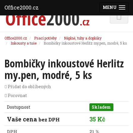
Office2000.cz
MENU
(ZOBRAZI
Office2000.cz
Psací potřeby
Náplně, tuhy a doplňky
Inkousty a tuše
Bombičky inkoustové Herlitz my.pen, modré, 5 ks
Bombičky inkoustové Herlitz
my.pen, modré, 5 ks
Přidat do oblíbených
Porovnat
Dostupnost
Skladem
Vaše cena
35 Kč
bez DPH
DPH
21 %