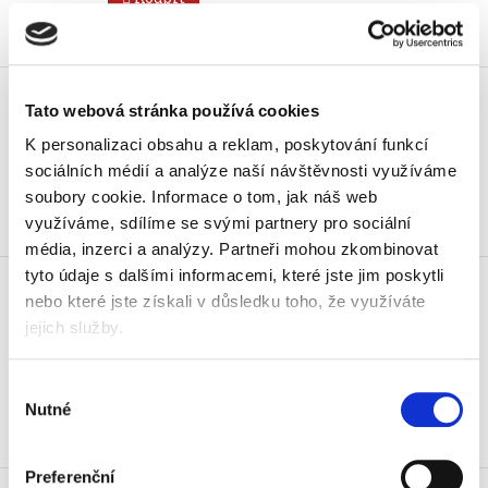
Skladem
Ořezávátko elektrické Swordfish
Trio
Tato webová stránka používá cookies
3 990 Kč
K personalizaci obsahu a reklam, poskytování funkcí
4 827,90 Kč vč. DPH
sociálních médií a analýze naší návštěvnosti využíváme
soubory cookie.
Informace o tom, jak náš web
Koupit
využíváme, sdílíme se svými partnery pro sociální
média, inzerci a analýzy.
Partneři mohou zkombinovat
Ořezávátko stolní Concorde AS-
tyto údaje s dalšími informacemi, které jste jim poskytli
102
nebo které jste získali v důsledku toho, že využíváte
219 Kč
jejich služby.
264,99 Kč vč. DPH
Výběr
Koupit
Nutné
souhlasu
Skladem
Preferenční
Ořezávátko stolní Concorde