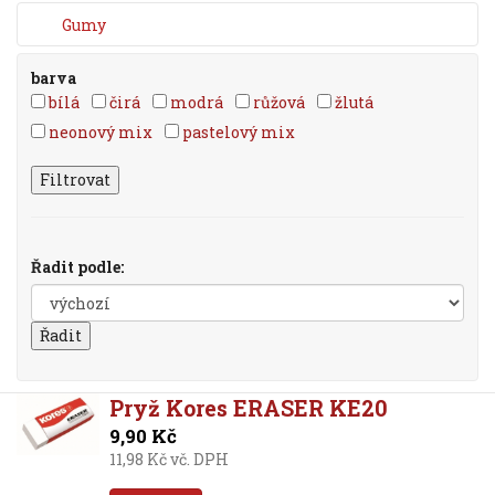
Gumy
barva
bílá
čirá
modrá
růžová
žlutá
neonový mix
pastelový mix
Filtrovat
Řadit podle:
Pryž Kores ERASER KE20
9,90 Kč
11,98 Kč vč. DPH