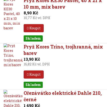
Pryž Kores KE30 Pastel, 40 x 21 x
10 mm, mix barev
8,90 Kč
10,77 Kč vč. DPH
Koupit
Skladem
Pryž Kores Trino, trojhranná, mix
barev
13,90 Kč
16,82 Kč vč. DPH
Koupit
Skladem
Ořezávátko elektrické Dahle 210,
černé
1 490 Kč