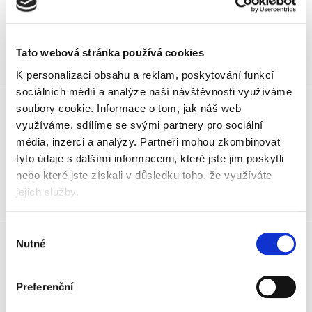
56,87 Kč vč. DPH
Koupit
Tato webová stránka používá cookies
Skladem
K personalizaci obsahu a reklam, poskytování funkcí
sociálních médií a analýze naší návštěvnosti využíváme
Pero kuličkové Pilot Frixion Ball
soubory cookie.
Informace o tom, jak náš web
0,5 mm, světlé modré
využíváme, sdílíme se svými partnery pro sociální
47 Kč
média, inzerci a analýzy.
Partneři mohou zkombinovat
56,87 Kč vč. DPH
tyto údaje s dalšími informacemi, které jste jim poskytli
nebo které jste získali v důsledku toho, že využíváte
Koupit
jejich služby.
Skladem
Pero kuličkové Pilot Frixion Ball
Výběr
Nutné
0,5 mm, černé
souhlasu
47 Kč
56,87 Kč vč. DPH
Preferenční
Koupit