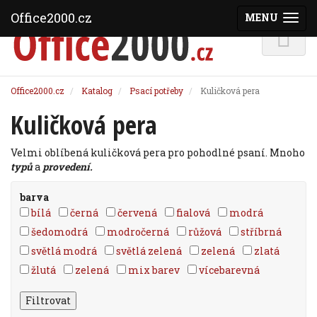
Office2000.cz
MENU
(ZOBRAZI
Office2000.cz
Katalog
Psací potřeby
Kuličková pera
Kuličková pera
Velmi oblíbená kuličková pera pro pohodlné psaní. Mnoho
typů
a
provedení.
barva
bílá
černá
červená
fialová
modrá
šedomodrá
modročerná
růžová
stříbrná
světlá modrá
světlá zelená
zelená
zlatá
žlutá
zelená
mix barev
vícebarevná
Filtrovat