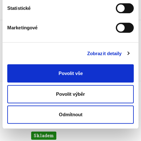
Statistické
Skladem
Pero kuličkové Pilot Frixion Ball
Marketingové
0,5 mm, červené
47 Kč
56,87 Kč vč. DPH
Zobrazit detaily
Koupit
Povolit vše
Skladem
Pero kuličkové Pilot Frixion Ball
0,7 mm, 4 ks
Povolit výběr
215 Kč
260,15 Kč vč. DPH
Odmítnout
Koupit
Skladem