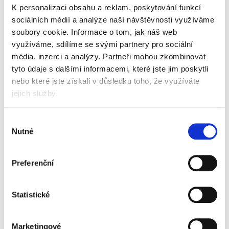
6 listů
K personalizaci obsahu a reklam, poskytování funkcí
předtištěná titulní stránka pro snadný popis
sociálních médií a analýze naší návštěvnosti využíváme
založeného obsahu
formát A4
soubory cookie.
Informace o tom, jak náš web
různobarevné stránky
využíváme, sdílíme se svými partnery pro sociální
média, inzerci a analýzy.
Partneři mohou zkombinovat
Informace o produktu
tyto údaje s dalšími informacemi, které jste jim poskytli
nebo které jste získali v důsledku toho, že využíváte
Roztřidovač plastový, šestibarevná
sada
jejich služby.
37 Kč
Výběr
Nutné
souhlasu
Specifikace produktu
Preferenční
Objednací číslo
90344875
Značka
Statistické
Marketingové