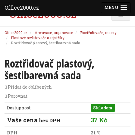
Office2000.cz
MENU
(ZOBRAZI
Office2000.cz
Archivace, organizace
Roztřiďovače, indexy
Plastové rozlišovače a rejstříky
Roztřidovač plastový, šestibarevná sada
Roztřidovač plastový,
šestibarevná sada
Přidat do oblíbených
Porovnat
Dostupnost
Skladem
Vaše cena
37 Kč
bez DPH
DPH
21 %