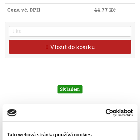
Cena vč. DPH
44,77 Kč
Vložit do košíku
Skladem
Popis
Alternativní produkty
roztřiďovače vyrobeny z polypropylenu
multiperforace
Tato webová stránka používá cookies