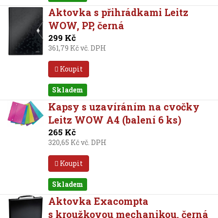
Aktovka s přihrádkami Leitz
WOW, PP, černá
299 Kč
361,79 Kč vč. DPH
Koupit
Skladem
Kapsy s uzavíráním na cvočky
Leitz WOW A4 (balení 6 ks)
265 Kč
320,65 Kč vč. DPH
Koupit
Skladem
Aktovka Exacompta
s kroužkovou mechanikou, černá