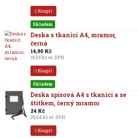
Koupit
Skladem
Deska s tkanicí A4, mramor,
černá
14,90 Kč
18,03 Kč vč. DPH
Koupit
Skladem
Deska spisová A4 s tkanicí a se
štítkem, černý mramor
24 Kč
29,04 Kč vč. DPH
Koupit