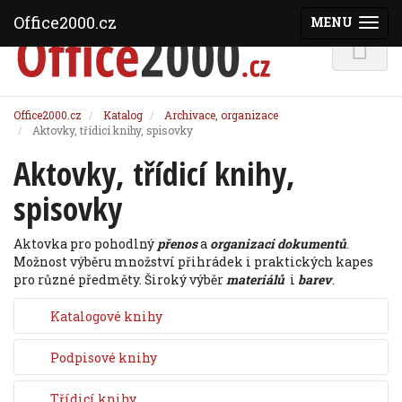
Office2000.cz
MENU
(ZOBRAZI
Office2000.cz
Katalog
Archivace, organizace
Aktovky, třídicí knihy, spisovky
Aktovky, třídicí knihy,
spisovky
Aktovka pro pohodlný
přenos
a
organizaci dokumentů
.
Možnost výběru množství přihrádek i praktických kapes
pro různé předměty. Široký výběr
materiálů
i
barev
.
Katalogové knihy
Podpisové knihy
Třídicí knihy