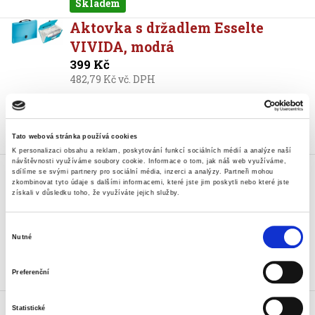
Skladem
Aktovka s držadlem Esselte
VIVIDA, modrá
399 Kč
482,79 Kč vč. DPH
Koupit
Skladem
Tato webová stránka používá cookies
K personalizaci obsahu a reklam, poskytování funkcí sociálních médií a analýze naší
Aktovka třídicí Crystal, 18x11 cm,
návštěvnosti využíváme soubory cookie.
Informace o tom, jak náš web využíváme,
sdílíme se svými partnery pro sociální média, inzerci a analýzy.
Partneři mohou
6 kapes, transparentní
zkombinovat tyto údaje s dalšími informacemi, které jste jim poskytli nebo které jste
získali v důsledku toho, že využíváte jejich služby.
119 Kč
143,99 Kč vč. DPH
Výběr
Nutné
Koupit
souhlasu
Preferenční
Skladem
Aktovka třídicí Crystal,
Statistické