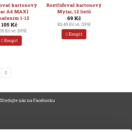
ďovač kartonový
Roztřiďovač kartonový
ar A4 MAXI
Mylar, 12 listů
69 Kč
načením 1-12
105 Kč
83,49 Kč vč. DPH
,05 Kč vč. DPH
Koupit
Koupit