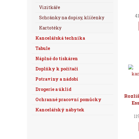
Vizitkáře
41
Schránky na dopisy, klíčenky
Kartotéky
Kancelářská technika
Tabule
Náplně do tiskáren
Doplňky k počítači
Potraviny a nádobí
Drogerie a úklid
Rozli
Ochranné pracovní pomůcky
Es
Kancelářský nábytek
11