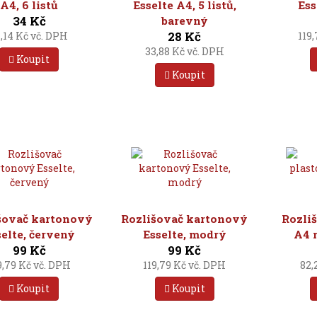
A4, 6 listů
Esselte A4, 5 listů,
Ess
34 Kč
barevný
28 Kč
,14 Kč vč. DPH
119
33,88 Kč vč. DPH
Koupit
Koupit
šovač kartonový
Rozlišovač kartonový
Rozli
selte, červený
Esselte, modrý
A4 m
99 Kč
99 Kč
9,79 Kč vč. DPH
119,79 Kč vč. DPH
82,
Koupit
Koupit