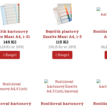
třík kartonový
Rejstřík plastový
Rozliš
te Maxi A4, 1-31
Esselte Maxi A4, 1-5
A
149 Kč
115 Kč
0,29 Kč vč. DPH
139,15 Kč vč. DPH
56,
Koupit
Koupit
šovač kartonový
Rozlišovač kartonový
Rozliš