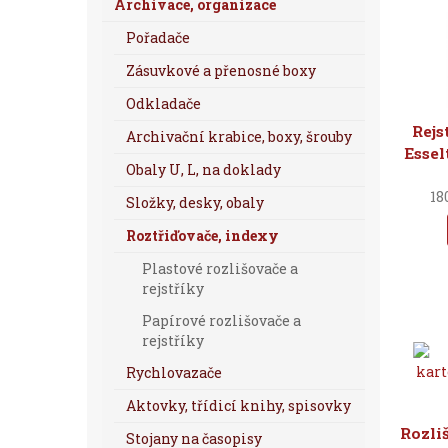
Archivace, organizace
Pořadače
Zásuvkové a přenosné boxy
Odkladače
Rejs
Archivační krabice, boxy, šrouby
Essel
Obaly U, L, na doklady
18
Složky, desky, obaly
Roztřiďovače, indexy
Plastové rozlišovače a
rejstříky
Papírové rozlišovače a
rejstříky
Rychlovazače
Aktovky, třídicí knihy, spisovky
Rozli
Stojany na časopisy