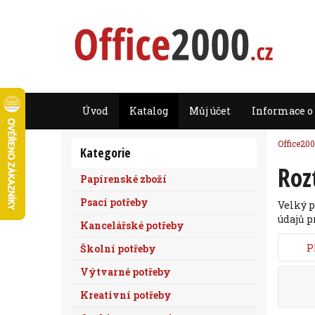
Úvod
Katalog
Můj účet
Informace o
Office200
Kategorie
Roz
Papírenské zboží
Psací potřeby
Velký p
údajů p
Kancelářské potřeby
P
Školní potřeby
Výtvarné potřeby
Kreativní potřeby