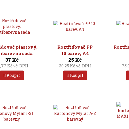
idovač plastový,
Roztřiďovač PP
Roztři
tibarevná sada
10 barev, A4
37 Kč
25 Kč
,77 Kč vč. DPH
30,25 Kč vč. DPH
75,
Koupit
Koupit