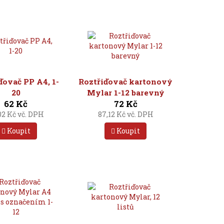
ďovač PP A4, 1-
Roztřiďovač kartonový
20
Mylar 1-12 barevný
62 Kč
72 Kč
02 Kč vč. DPH
87,12 Kč vč. DPH
Koupit
Koupit