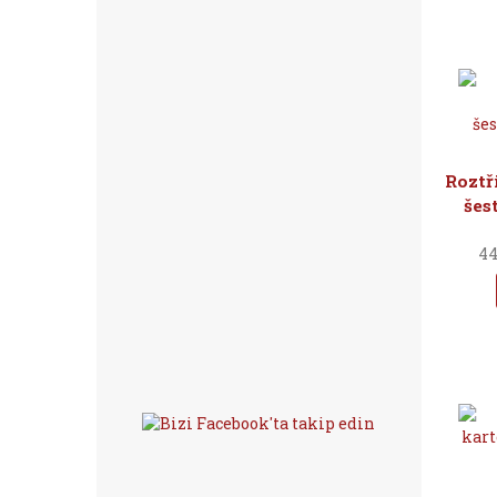
Roztř
šes
44