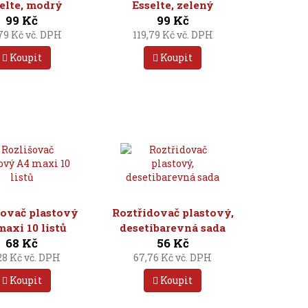
elte, modrý
Esselte, zelený
99 Kč
99 Kč
,79 Kč vč. DPH
119,79 Kč vč. DPH
Koupit
Koupit
šovač plastový
Roztřidovač plastový,
axi 10 listů
desetibarevná sada
68 Kč
56 Kč
28 Kč vč. DPH
67,76 Kč vč. DPH
Koupit
Koupit