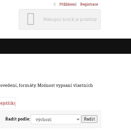
Přihlášení
Registrace
Nákupní košík je prázdný
rovedení, formáty. Možnost vypsaní vlastních
ejstříky
Řadit podle: