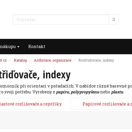
 nákupu
Kontakt
0.cz
Katalog
Archivace, organizace
Roztřiďovače, indexy
třiďovače, indexy
omocník při orientaci v pořadačích. V nabídce různé barevné p
ro svoji potřebu. Vyrobeny z
papíru, polypropylenu
nebo
plastu
.
lastové rozlišovače a rejstříky
Papírové rozlišovače a r