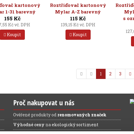
iďovač kartonový
Roztřiďovač kartonový
Roztři
r 1-31 barevný
Mylar A-Z barevný
Myl
155 Kč
115 Kč
s oz
7,55 Kč vč. DPH
139,15 Kč vč. DPH
127
Koupit
Koupit
1
2
3
Proč nakupovat u nás
Ověřené produkty od
renomovaných značek
Výhodné ceny
na
ekologický sortiment