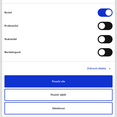
výška
60 cm
Výběr
Nutné
souhlasu
Značka
Preferenční
Statistické
Marketingové
Související produkty
Zobrazit detaily
Povolit vše
Povolit výběr
Odmítnout