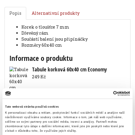
Popis
Alternativní produkty
korek o tloušťce 7 mm
dřevěný rám
součástí balení jsou připínáčky
rozměry 60x40 cm
Informace o produktu
Tabule korková 60x40 cm Economy
249 Kč
Specifikace produktu
Tato webová stránka používá cookies
K personalizaci obsahu a reklam, poskytování funkcí sociálních médií a analýze naší
návštěvnosti využíváme soubory cookie.
Informace o tom, jak náš web využíváme,
Objednací číslo
9038504060
sdílíme se svými partnery pro sociální média, inzerci a analýzy.
Partneři mohou
zkombinovat tyto údaje s dalšími informacemi, které jste jim poskytli nebo které jste
šířka
40 cm
získali v důsledku toho, že využíváte jejich služby.