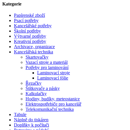
Kategorie
Papírenské zboží
Psací potřeby
Kancelářské potřeby
Školní potřeby
Výtvarné potřeby
Kreativní potřeby
Archivace, organizace
Kancelářská technika
Skartovačky
Vazací stroje a materiál
Potřeby pro laminování
Laminovací stroje
Laminovací fólie
Řezačky
Štítkovače a pásky
Kalkulačky
Hodiny, budíky, meteostanice
Elektrospotřebiče pro kancelář
Telekomunikační technika
Tabule
Náplně do tiskáren
Doplňky k počítači