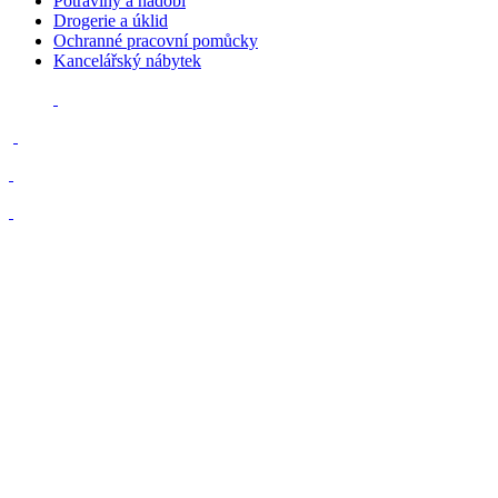
Potraviny a nádobí
Drogerie a úklid
Ochranné pracovní pomůcky
Kancelářský nábytek