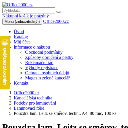
Nákupní košík je prázdný
Office2000.cz
Menu
(zobrazit/skrýt)
Úvod
Katalog
Můj účet
Informace o nákupu
Obchodní podmínky
Způsoby doručení a platby
Reklamační řád
Výhody registrace
Ochrana osobních údajů
Magazín zelená kancelář
Kontakt
Office2000.cz
Kancelářská technika
Potřeby pro laminování
Laminovací fólie
Pouzdra lam. Leitz se směrov. techn., A4, 80 mic, 100 ks
Pouzdra lam. Leitz se směrov. te