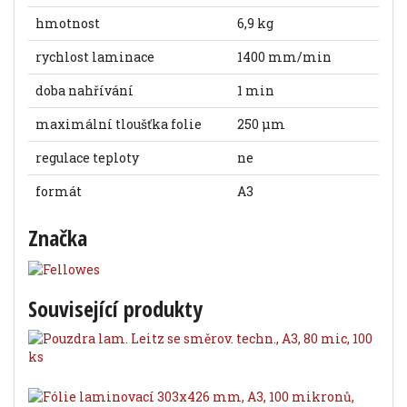
hmotnost
6,9 kg
rychlost laminace
1400 mm/min
doba nahřívání
1 min
maximální tloušťka folie
250 µm
regulace teploty
ne
formát
A3
Značka
Související produkty