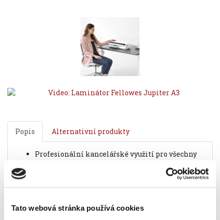
Popis
Alternativní produkty
profesionální kancelářské využití pro všechny
druhy hladkých papírů, včetně fotek od formátu
vizitky po formát A3
žádné uživatelské nastavování parametrů -
provozní hodnoty stroje jsou nastaveny
automaticky po vložení laminovaného
Tato webová stránka používá cookies
dokumentu do stroje