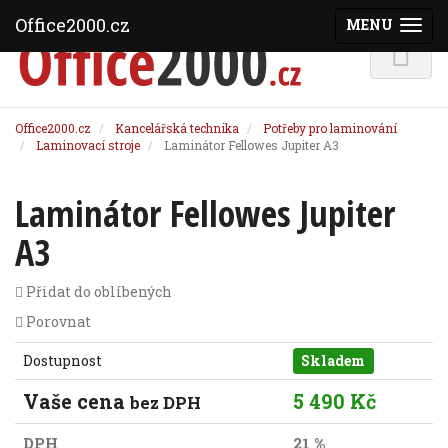
Office2000.cz
MENU
(ZOBRAZI
Office2000.cz
Kancelářská technika
Potřeby pro laminování
Laminovací stroje
Laminátor Fellowes Jupiter A3
Laminátor Fellowes Jupiter
A3
Přidat do oblíbených
Porovnat
Dostupnost
Skladem
Vaše cena
5 490 Kč
bez DPH
DPH
21 %