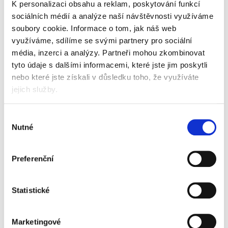
světelná indikace připravenosti
K personalizaci obsahu a reklam, poskytování funkcí
laminace za tepla inovovaným systémem
sociálních médií a analýze naší návštěvnosti využíváme
výhřevu a vyspělá technologie 6 laminovacích
soubory cookie.
Informace o tom, jak náš web
válců zajistí prémiovou kvalitu výsledných
využíváme, sdílíme se svými partnery pro sociální
dokumentů
média, inzerci a analýzy.
Partneři mohou zkombinovat
možnost přepnutí do režimu pro laminaci
za studena
tyto údaje s dalšími informacemi, které jste jim poskytli
zpětný chod
nebo které jste získali v důsledku toho, že využíváte
náběh do pracovního režimu trvá cca 1 min
jejich služby.
rychlost laminace až 140 cm/min
maximální tloušťka dokumentu 0,8 mm
pro fólie o tloušťce 80 - 250 mikronů
Výběr
CLEAN ALERT - výstraha čisticího systému - tato
Nutné
souhlasu
funkce připomíná uživateli, aby vyčistil válce
AutoSense - jedinečný systém automaticky
detekuje tloušťku laminovací fólie a náležitě
Preferenční
přizpůsobuje stroj k optimálním provozním
hodnotám
InstaHeat - zrychlený výhřev stroje na pracovní
Statistické
teplotu
100% JAM FREE - vnitřní konstrukce stroje
zabraňuje uvíznutí laminovaného dokumentu
Marketingové
Advanced Pouch Tracking System - rozpozná