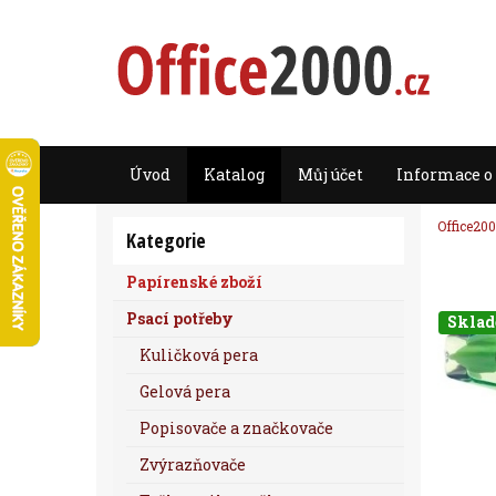
Úvod
Katalog
Můj účet
Informace o
Office200
Kategorie
Papírenské zboží
Psací potřeby
Skla
Kuličková pera
Gelová pera
Popisovače a značkovače
Zvýrazňovače