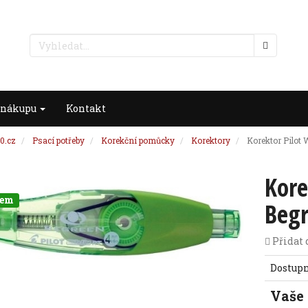
 nákupu
Kontakt
0.cz
Psací potřeby
Korekční pomůcky
Korektory
Korektor Pilot
Kore
dem
Beg
Přidat 
Dostup
Vaše