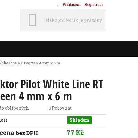
Přihlášení
Registrace
Nákupní košík je prázdný
 White Line RT Begreen 4 mm x 6 m
ktor Pilot White Line RT
reen 4 mm x 6 m
do oblíbených
Porovnat
nost
Skladem
 cena
77 Kč
bez DPH