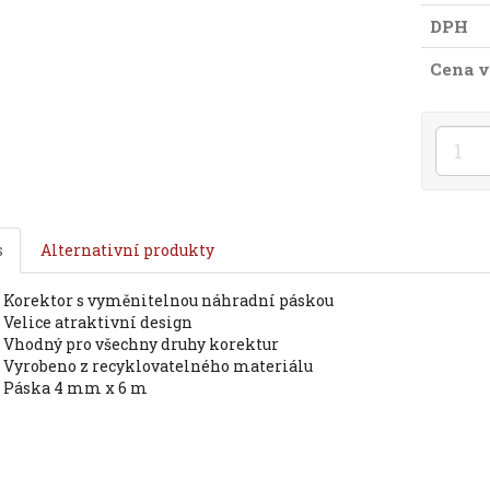
DPH
Cena v
s
Alternativní produkty
korektor s vyměnitelnou náhradní páskou
velice atraktivní design
vhodný pro všechny druhy korektur
vyrobeno z recyklovatelného materiálu
páska 4 mm x 6 m