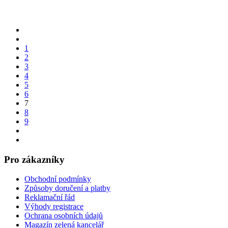
1
2
3
4
5
6
7
8
9
Pro zákazníky
Obchodní podmínky
Způsoby doručení a platby
Reklamační řád
Výhody registrace
Ochrana osobních údajů
Magazín zelená kancelář