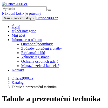
Nákupní košík je prázdný
Office2000.cz
Menu
(zobrazit/skrýt)
Úvod
Výběr kategorie
Můj účet
Informace o nákupu
Obchodní podmínky
Způsoby doručení a platby
Reklamační řád
Výhody registrace
Ochrana osobních údajů
Magazín zelená kancelář
Kontakt
Office2000.cz
Katalog
Tabule a prezentační technika
Tabule a prezentační technika