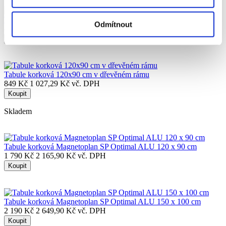
Tabule bílá magnetická Basic-Board 96158, 180x120 cm
Odmítnout
4 990 Kč
6 037,90 Kč vč. DPH
Koupit
Tabule korková 120x90 cm v dřevěném rámu
849 Kč
1 027,29 Kč vč. DPH
Koupit
Skladem
Tabule korková Magnetoplan SP Optimal ALU 120 x 90 cm
1 790 Kč
2 165,90 Kč vč. DPH
Koupit
Tabule korková Magnetoplan SP Optimal ALU 150 x 100 cm
2 190 Kč
2 649,90 Kč vč. DPH
Koupit