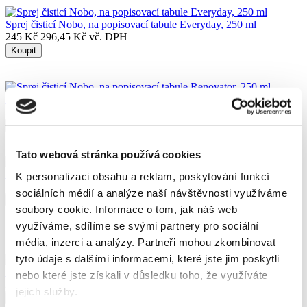
Sprej čisticí Nobo, na popisovací tabule Everyday, 250 ml
245 Kč
296,45 Kč vč. DPH
Koupit
Sprej čisticí Nobo, na popisovací tabule Renovator, 250 ml
329 Kč
398,09 Kč vč. DPH
Koupit
Tato webová stránka používá cookies
Sprej čisticí na bílé tabule Kores, 250 ml
K personalizaci obsahu a reklam, poskytování funkcí
79 Kč
95,59 Kč vč. DPH
sociálních médií a analýze naší návštěvnosti využíváme
Koupit
soubory cookie.
Informace o tom, jak náš web
Skladem
využíváme, sdílíme se svými partnery pro sociální
média, inzerci a analýzy.
Partneři mohou zkombinovat
tyto údaje s dalšími informacemi, které jste jim poskytli
Stěrka na popisovací tabule Nobo, magnetická, bílá
nebo které jste získali v důsledku toho, že využíváte
255 Kč
308,55 Kč vč. DPH
jejich služby.
Koupit