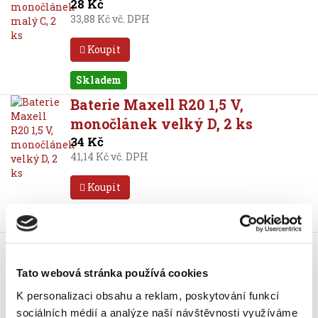
28 Kč
33,88 Kč vč. DPH
Koupit
Skladem
Baterie Maxell R20 1,5 V,
monočlánek velký D, 2 ks
34 Kč
41,14 Kč vč. DPH
Koupit
Skladem
Baterie Maxell R6 1,5 V, tužková
AA, 4 ks
Tato webová stránka používá cookies
26 Kč
31,46 Kč vč. DPH
K personalizaci obsahu a reklam, poskytování funkcí
sociálních médií a analýze naší návštěvnosti využíváme