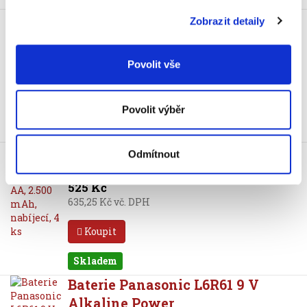
Baterie Panasonic HHR-
Zobrazit detaily
4MVE/4BC, AAA, dobíjecí, 4 ks
319 Kč
Povolit vše
385,99 Kč vč. DPH
Koupit
Povolit výběr
Skladem
Baterie Panasonic HR6/4BE, AA,
Odmítnout
2.500 mAh, nabíjecí, 4 ks
525 Kč
635,25 Kč vč. DPH
Koupit
Skladem
Baterie Panasonic L6R61 9 V
Alkaline Power