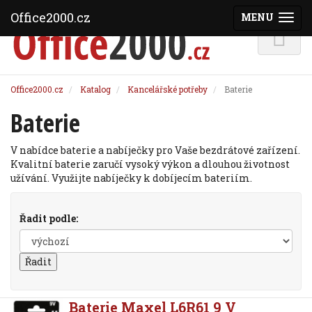
Office2000.cz
MENU
(ZOBRAZI
Office2000.cz
Katalog
Kancelářské potřeby
Baterie
Baterie
V nabídce baterie a nabíječky pro Vaše bezdrátové zařízení.
Kvalitní baterie zaručí vysoký výkon a dlouhou životnost
užívání. Využijte nabíječky k dobíjecím bateriím.
Řadit podle:
Baterie Maxel L6R61 9 V