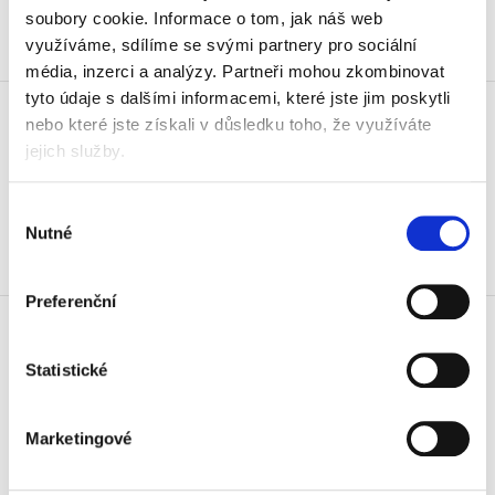
Koupit
soubory cookie.
Informace o tom, jak náš web
využíváme, sdílíme se svými partnery pro sociální
Skladem
média, inzerci a analýzy.
Partneři mohou zkombinovat
Baterie Panasonic Alkaline
tyto údaje s dalšími informacemi, které jste jim poskytli
Power LR20, monočlánek D, 2 ks
nebo které jste získali v důsledku toho, že využíváte
jejich služby.
99 Kč
119,79 Kč vč. DPH
Výběr
Koupit
Nutné
souhlasu
Skladem
Preferenční
Baterie Panasonic CR-2016/2BK,
knoflíková, 2 ks
53 Kč
Statistické
64,13 Kč vč. DPH
Koupit
Marketingové
Skladem