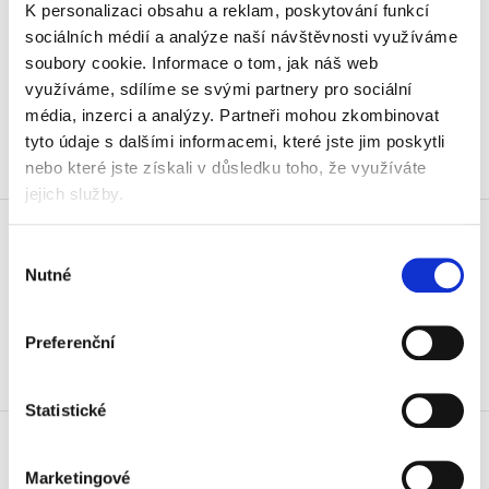
Děrovač stolní Leitz NeXXt WOW
K personalizaci obsahu a reklam, poskytování funkcí
5008, 30 listů, zelený
sociálních médií a analýze naší návštěvnosti využíváme
365 Kč
soubory cookie.
Informace o tom, jak náš web
441,65 Kč vč. DPH
využíváme, sdílíme se svými partnery pro sociální
média, inzerci a analýzy.
Partneři mohou zkombinovat
Koupit
tyto údaje s dalšími informacemi, které jste jim poskytli
nebo které jste získali v důsledku toho, že využíváte
Skladem
jejich služby.
Děrovač stolní Leitz NeXXt WOW
5008, 30 listů, černý
Výběr
335 Kč
Nutné
souhlasu
405,35 Kč vč. DPH
Koupit
Preferenční
Skladem
Statistické
Děrovač stolní Leitz NeXXt WOW
5008, 30 listů, žlutý
Marketingové
365 Kč