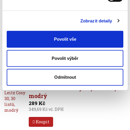
441,65 Kč vč. DPH
Koupit
Zobrazit detaily
Skladem
Děrovač ECO 40 listů
Povolit vše
119 Kč
143,99 Kč vč. DPH
Povolit výběr
Koupit
Odmítnout
Skladem
Děrovač Leitz Cosy 30, 30 listů,
modrý
289 Kč
349,69 Kč vč. DPH
Koupit