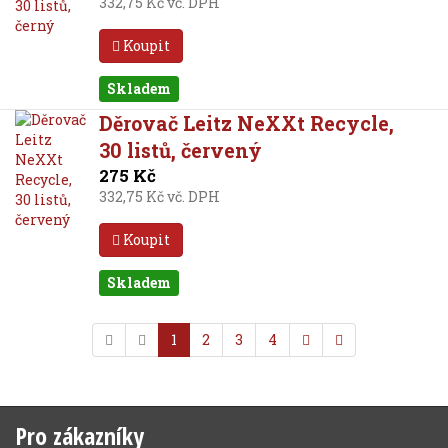
332,75 Kč vč. DPH
Koupit
Skladem
Děrovač Leitz NeXXt Recycle,
30 listů, červený
275 Kč
332,75 Kč vč. DPH
Koupit
Skladem
1
2
3
4
Pro zákazníky