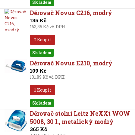
Skladem
Děrovač Novus C216, modrý
135 Kč
163,35 Kč vč. DPH
Koupit
Skladem
Děrovač Novus E210, modrý
109 Kč
131,89 Kč vč. DPH
Koupit
Skladem
Děrovač stolní Leitz NeXXt WOW
5008, 30 l., metalický modrý
365 Kč