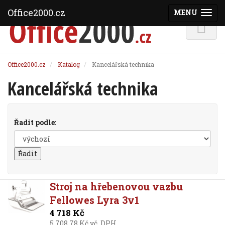
Office2000.cz
MENU
(ZOBRAZI
Office2000.cz
Katalog
Kancelářská technika
Kancelářská technika
Řadit podle:
Stroj na hřebenovou vazbu
Fellowes Lyra 3v1
4 718 Kč
5 708,78 Kč vč. DPH