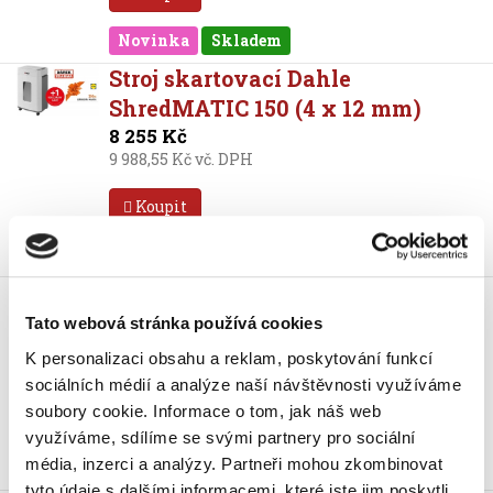
Novinka
Skladem
Stroj skartovací Dahle
ShredMATIC 150 (4 x 12 mm)
8 255 Kč
9 988,55 Kč vč. DPH
Koupit
Skladem
Stroj skartovací Dahle
ShredMATIC 90 (4 x12 mm)
Tato webová stránka používá cookies
5 269 Kč
K personalizaci obsahu a reklam, poskytování funkcí
6 375,49 Kč vč. DPH
sociálních médií a analýze naší návštěvnosti využíváme
soubory cookie.
Informace o tom, jak náš web
Koupit
využíváme, sdílíme se svými partnery pro sociální
média, inzerci a analýzy.
Partneři mohou zkombinovat
Novinka
Skladem
tyto údaje s dalšími informacemi, které jste jim poskytli