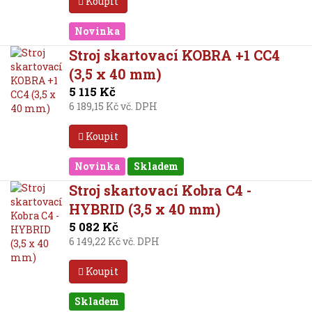
Koupit
Novinka
Stroj skartovací KOBRA +1 CC4
(3,5 x 40 mm)
5 115 Kč
6 189,15 Kč vč. DPH
Koupit
Novinka
Skladem
Stroj skartovací Kobra C4 -
HYBRID (3,5 x 40 mm)
5 082 Kč
6 149,22 Kč vč. DPH
Koupit
Skladem