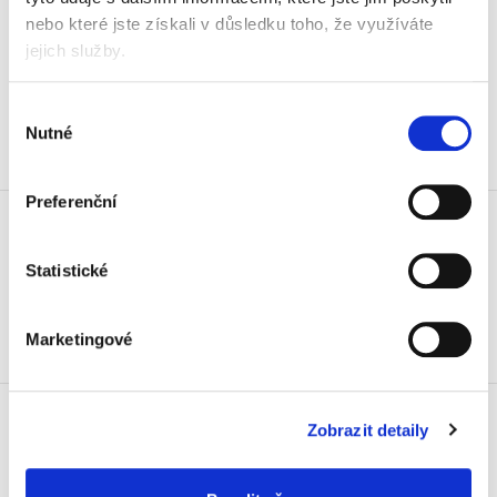
Stroj skartovací Fellowes LX 201
nebo které jste získali v důsledku toho, že využíváte
(2 x 12 mm), bílý
jejich služby.
4 654 Kč
5 631,34 Kč vč. DPH
Výběr
Nutné
souhlasu
Koupit
Stroj skartovací Fellowes LX 201
Preferenční
(2 x 12 mm), černý
4 654 Kč
Statistické
5 631,34 Kč vč. DPH
Koupit
Marketingové
Stroj skartovací Fellowes LX 210
(4 x 12 mm), černý
Zobrazit detaily
5 940 Kč
7 187,40 Kč vč. DPH