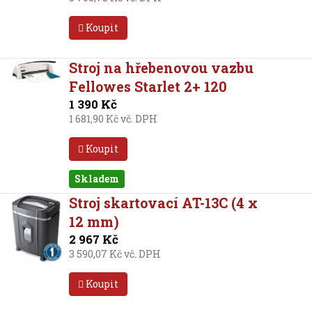
Koupit
Stroj na hřebenovou vazbu
Fellowes Starlet 2+ 120
1 390 Kč
1 681,90 Kč vč. DPH
Koupit
Skladem
Stroj skartovací AT-13C (4 x
12 mm)
2 967 Kč
3 590,07 Kč vč. DPH
Koupit