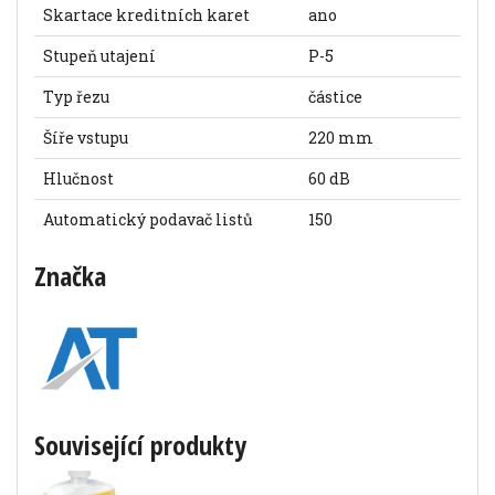
Skartace kreditních karet
ano
Stupeň utajení
P-5
Typ řezu
částice
Šíře vstupu
220 mm
Hlučnost
60 dB
Automatický podavač listů
150
Značka
Související produkty