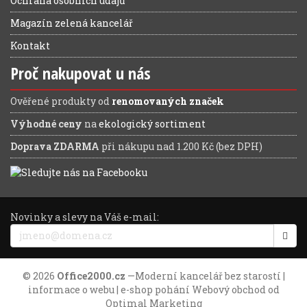
Ochrana osobních údajů
Magazín zelená kancelář
Kontakt
Proč nakupovat u nás
Ověřené produkty od
renomovaných značek
Výhodné ceny
na
ekologický sortiment
Doprava ZDARMA
při nákupu nad 1.200 Kč (bez DPH)
Novinky a slevy na Váš e-mail:
© 2026
Office2000.cz
—
Moderní kancelář bez starostí
|
informace o webu
| e-shop pohání
Webový obchod
od
Optimal Marketing