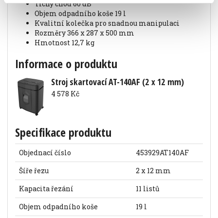
tichý chod 60 dB
objem odpadního koše 19 l
kvalitní kolečka pro snadnou manipulaci
rozměry 366 x 287 x 500 mm
hmotnost 12,7 kg
Informace o produktu
Stroj skartovací AT-140AF (2 x 12 mm)
4 578 Kč
Specifikace produktu
Objednací číslo
453929AT140AF
Šíře řezu
2 x 12 mm
Kapacita řezání
11 listů
Objem odpadního koše
19 l