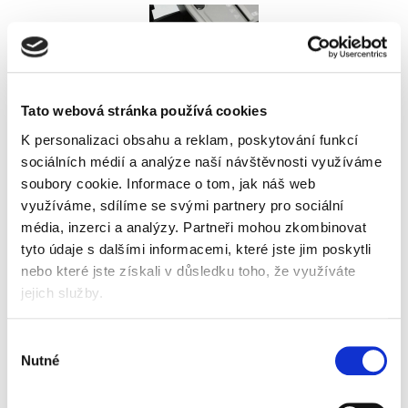
Tato webová stránka používá cookies
K personalizaci obsahu a reklam, poskytování funkcí
sociálních médií a analýze naší návštěvnosti využíváme
soubory cookie.
Informace o tom, jak náš web
využíváme, sdílíme se svými partnery pro sociální
média, inzerci a analýzy.
Partneři mohou zkombinovat
tyto údaje s dalšími informacemi, které jste jim poskytli
nebo které jste získali v důsledku toho, že využíváte
jejich služby.
Popis
Alternativní produkty
Výběr
Osobní skartovací stroj
Stroj skartovací AT-140AF (2 x
Nutné
souhlasu
12 mm)
vyhoví potřebám menší či domácí kanceláře.
Praktické rozměry, spolehlivý výkon a jednoduché
ovládání – přesně to, co od osobní skartovačky