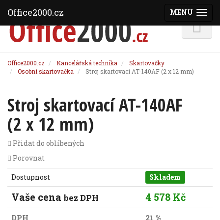
Office2000.cz
MENU
(ZOBRAZI
Office2000.cz
Kancelářská technika
Skartovačky
Osobní skartovačka
Stroj skartovací AT-140AF (2 x 12 mm)
Stroj skartovací AT-140AF
(2 x 12 mm)
Přidat do oblíbených
Porovnat
Dostupnost
Skladem
Vaše cena
4 578 Kč
bez DPH
DPH
21 %