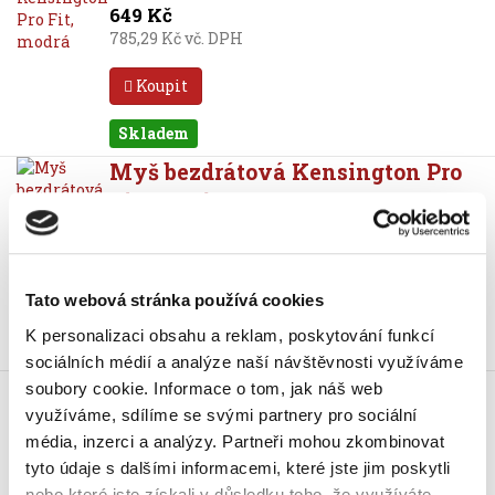
649 Kč
785,29 Kč vč. DPH
Koupit
Skladem
Myš bezdrátová Kensington Pro
Fit, černá
635 Kč
768,35 Kč vč. DPH
Koupit
Tato webová stránka používá cookies
K personalizaci obsahu a reklam, poskytování funkcí
Skladem
sociálních médií a analýze naší návštěvnosti využíváme
Myš bezdrátová Kensington Pro
soubory cookie.
Informace o tom, jak náš web
Fit, červená
využíváme, sdílíme se svými partnery pro sociální
635 Kč
média, inzerci a analýzy.
Partneři mohou zkombinovat
768,35 Kč vč. DPH
tyto údaje s dalšími informacemi, které jste jim poskytli
nebo které jste získali v důsledku toho, že využíváte