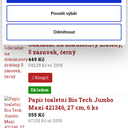
Míč sedací Leitz Cosy Ergo, žlutý
1 290 Kč
Povolit výběr
1 560,90 Kč vč. DPH
Koupit
Odmítnout
Odkladač na dokumenty drátěný,
5 zásuvek, černý
449 Kč
543,29 Kč vč. DPH
Koupit
Skladem
Papír toaletní Bio Tech Jumbo
Maxi 421346, 27 cm, 6 ks
555 Kč
671,55 Kč vč. DPH