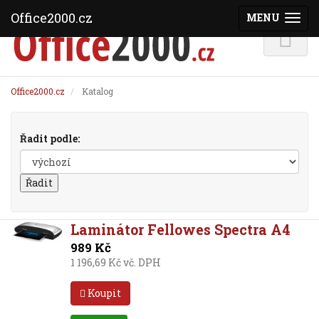
Office2000.cz
MENU
(ZOBRAZI
Office2000.cz
Katalog
Řadit podle:
Laminátor Fellowes Spectra A4
989 Kč
1 196,69 Kč vč. DPH
Koupit