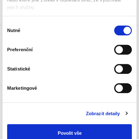
Koupit
jejich služby.
Skladem
Výběr
Míč sedací Leitz Cosy Ergo,
Nutné
souhlasu
modrý
1 290 Kč
Preferenční
1 560,90 Kč vč. DPH
Koupit
Statistické
Skladem
Marketingové
Míč sedací Leitz Cosy Ergo, šedý
1 290 Kč
1 560,90 Kč vč. DPH
Zobrazit detaily
Koupit
Skladem
Povolit vše