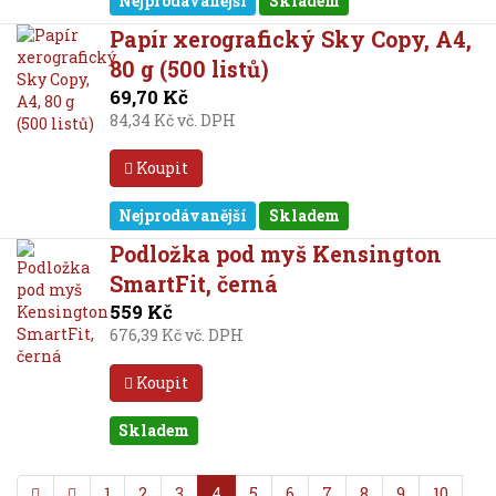
Nejprodávanější
Skladem
Papír xerografický Sky Copy, A4,
80 g (500 listů)
69,70 Kč
84,34 Kč vč. DPH
Koupit
Nejprodávanější
Skladem
Podložka pod myš Kensington
SmartFit, černá
559 Kč
676,39 Kč vč. DPH
Koupit
Skladem
1
2
3
4
5
6
7
8
9
10