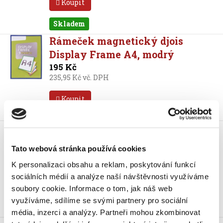
Koupit
Skladem
Rámeček magnetický djois
Display Frame A4, modrý
195 Kč
235,95 Kč vč. DPH
Koupit
Rámeček samolepicí djois Frame,
A4, bílý
Tato webová stránka používá cookies
195 Kč
235,95 Kč vč. DPH
K personalizaci obsahu a reklam, poskytování funkcí
sociálních médií a analýze naší návštěvnosti využíváme
Koupit
soubory cookie.
Informace o tom, jak náš web
využíváme, sdílíme se svými partnery pro sociální
Skladem
média, inzerci a analýzy.
Partneři mohou zkombinovat