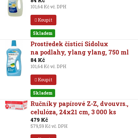
84 Kč
101,64 Kč vč. DPH
Koupit
Skladem
Prostředek čisticí Sidolux
na podlahy, ylang ylang, 750 ml
84 Kč
101,64 Kč vč. DPH
Koupit
Skladem
Ručníky papírové Z-Z, dvouvrs.,
celulóza, 24x21 cm, 3 000 ks
479 Kč
579,59 Kč vč. DPH