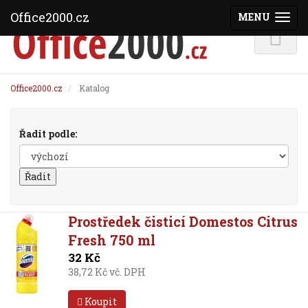
Office2000.cz
MENU
(ZOBRAZI
Office2000.cz
Katalog
Řadit podle:
Prostředek čisticí Domestos Citrus
Fresh 750 ml
32 Kč
38,72 Kč vč. DPH
Koupit