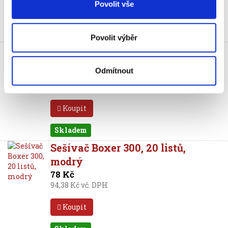
Povolit vše
Koupit
Povolit výběr
Sešívač Boxer 300, 20 listů,
fialový
Odmítnout
78 Kč
94,38 Kč vč. DPH
Koupit
Skladem
Sešívač Boxer 300, 20 listů,
modrý
78 Kč
94,38 Kč vč. DPH
Koupit