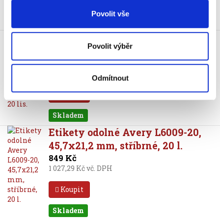
Povolit vše
Skladem
Etikety odolné Avery L6008-20,
Povolit výběr
25,4x10 mm, stříbrné, 20 lis.
849 Kč
1 027,29 Kč vč. DPH
Odmítnout
Koupit
Skladem
Etikety odolné Avery L6009-20,
45,7x21,2 mm, stříbrné, 20 l.
849 Kč
1 027,29 Kč vč. DPH
Koupit
Skladem