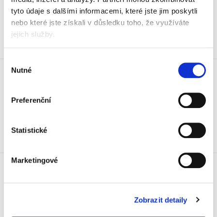
942,59 Kč vč. DPH
tyto údaje s dalšími informacemi, které jste jim poskytli
nebo které jste získali v důsledku toho, že využíváte
Koupit
jejich služby.
Skladem
Výběr
Etikety odolné Avery L4776-20,
Nutné
souhlasu
99,1x42,3 mm, bílé, 20 listů
849 Kč
Preferenční
1 027,29 Kč vč. DPH
Koupit
Statistické
Skladem
Etikety odolné Avery L4778-20,
Marketingové
45,7x21,2 mm, bílé, 20 listů
779 Kč
942,59 Kč vč. DPH
Zobrazit detaily
Koupit