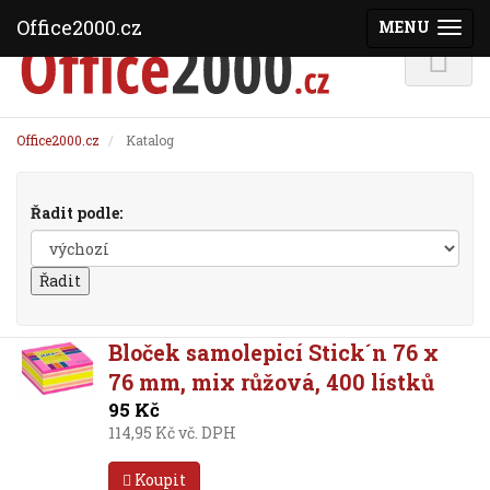
Office2000.cz
MENU
(ZOBRAZI
Office2000.cz
Katalog
Řadit podle:
Bloček samolepicí Stick´n 76 x
76 mm, mix růžová, 400 lístků
95 Kč
114,95 Kč vč. DPH
Koupit