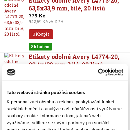
Etikety odolné Avery L4773-20,
63,5x33,9 mm, bílé, 20 listů
779 Kč
942,59 Kč vč. DPH
Koupit
Skladem
Etikety odolné Avery L4774-20,
99,1x139 mm, bílé, 20 listů
779 Kč
942,59 Kč vč. DPH
Koupit
Tato webová stránka používá cookies
K personalizaci obsahu a reklam, poskytování funkcí
Skladem
sociálních médií a analýze naší návštěvnosti využíváme
Etikety odolné Avery L4775-20,
soubory cookie.
Informace o tom, jak náš web
210x297 mm, bílé, 20 listů
využíváme, sdílíme se svými partnery pro sociální
779 Kč
média, inzerci a analýzy.
Partneři mohou zkombinovat