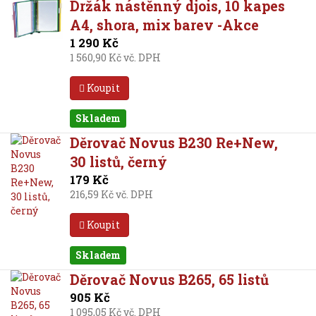
Držák nástěnný djois, 10 kapes
A4, shora, mix barev -Akce
1 290 Kč
1 560,90 Kč vč. DPH
Koupit
Skladem
Děrovač Novus B230 Re+New,
30 listů, černý
179 Kč
216,59 Kč vč. DPH
Koupit
Skladem
Děrovač Novus B265, 65 listů
905 Kč
1 095,05 Kč vč. DPH