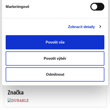
na www.durable.de
barva černá
Marketingové
balení 6 ks
Informace o produktu
Zobrazit detaily
Klíčenka černá (balení 6 ks)
99 Kč
Povolit vše
Povolit výběr
Specifikace produktu
Objednací číslo
928902002
Odmítnout
barva
černá
Značka