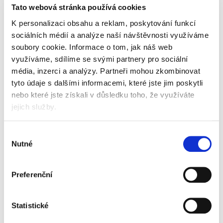
Tato webová stránka používá cookies
K personalizaci obsahu a reklam, poskytování funkcí
Skladem
sociálních médií a analýze naší návštěvnosti využíváme
soubory cookie.
Informace o tom, jak náš web
využíváme, sdílíme se svými partnery pro sociální
média, inzerci a analýzy.
Partneři mohou zkombinovat
Vyberte si parametry
tyto údaje s dalšími informacemi, které jste jim poskytli
nebo které jste získali v důsledku toho, že využíváte
barva
jejich služby.
Výběr
Nutné
souhlasu
Popis
Alternativní produkty
Preferenční
pro vložení popisovacího štítku lze klip snadno
otevřít bez sejmutí závěsného kroužku
Statistické
k usnadnění popisu slouží bezplatný software