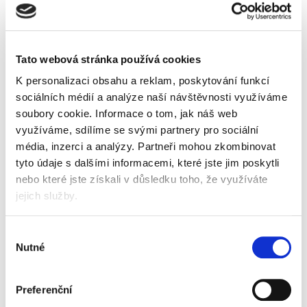
Tato webová stránka používá cookies
K personalizaci obsahu a reklam, poskytování funkcí
sociálních médií a analýze naší návštěvnosti využíváme
soubory cookie.
Informace o tom, jak náš web
využíváme, sdílíme se svými partnery pro sociální
Skladem
média, inzerci a analýzy.
Partneři mohou zkombinovat
tyto údaje s dalšími informacemi, které jste jim poskytli
nebo které jste získali v důsledku toho, že využíváte
Popis
Alternativní produkty
jejich služby.
tekutý čisticí prostředek
Výběr
čistí šmouhy po pneumatikách, holinkách,
Nutné
podpatcích pracovní a jiné obuvi a pod.
souhlasu
na linolea, voskované podlahy, lité podlahy,
obklady, dlažby a jiné nesavé materiály
použití v široké oblasti průmyslu - výrobní haly,
Preferenční
sklady, garáže, šatny, kanceláře a pod. nebo i k