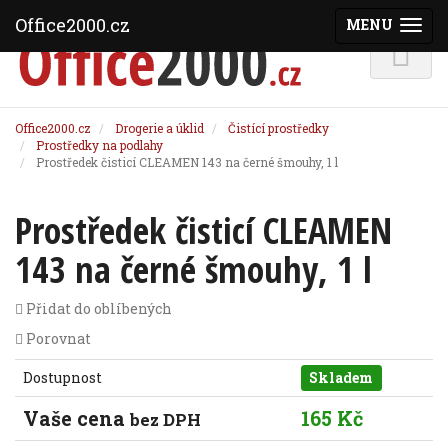
Office2000.cz
MENU
(ZOBRAZI
Office2000.cz
Drogerie a úklid
Čistící prostředky
Prostředky na podlahy
Prostředek čisticí CLEAMEN 143 na černé šmouhy, 1 l
Prostředek čisticí CLEAMEN
143 na černé šmouhy, 1 l
Přidat do oblíbených
Porovnat
Dostupnost
Skladem
Vaše cena
165 Kč
bez DPH