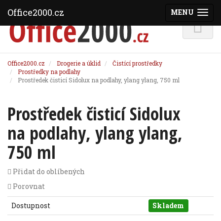
Office2000.cz
MENU
(ZOBRAZI
Office2000.cz
Drogerie a úklid
Čistící prostředky
Prostředky na podlahy
Prostředek čisticí Sidolux na podlahy, ylang ylang, 750 ml
Prostředek čisticí Sidolux
na podlahy, ylang ylang,
750 ml
Přidat do oblíbených
Porovnat
Dostupnost
Skladem