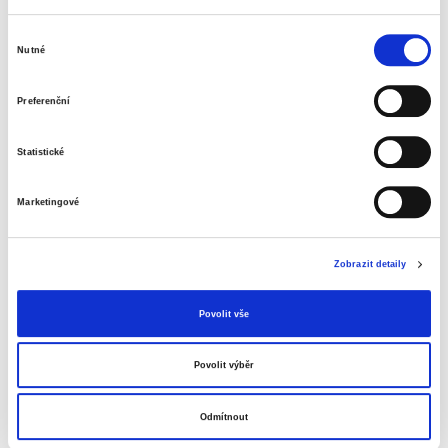
a dlažby
usnadňuje údržbu podlahy
Výběr
vysoký lesk bez nutnosti leštění
Nutné
souhlasu
chrání před ulpíváním špíny a prachu
vytváří ochrannou vrstvu chránící proti
Preferenční
opotřebení a škrábancům
zlepšuje protiskluzové vlastnosti
chrání před průnikem vody
Statistické
objem 750 ml
Marketingové
Informace o produktu
Prostředek čisticí Sidolux na podlahy, ylang
Zobrazit detaily
ylang, 750 ml
84 Kč
Povolit vše
Specifikace produktu
Povolit výběr
Objednací číslo
92981305
Odmítnout
objem
750 ml