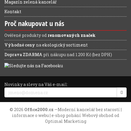
Magazín zelená kancelář
Kontakt
Proč nakupovat u nás
Ověřené produkty od
renomovaných značek
Výhodné ceny
na
ekologický sortiment
Doprava ZDARMA
při nákupu nad 1.200 Kč (bez DPH)
Novinky a slevy na Váš e-mail:
© 2026
Office2000.cz
—
Moderní kancelář bez starostí
|
informace o webu
| e-shop pohání
Webový obchod
od
Optimal Marketing