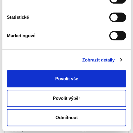
Statistické
Marketingové
Specifikace produktu
Zobrazit detaily
Objednací číslo
9289466060
barva
černá
Povolit vše
objem
60 l
počet kusů v balení
20
Povolit výběr
zatahovací
ne
Odmítnout
zpevněné
ne
s uchy
ne