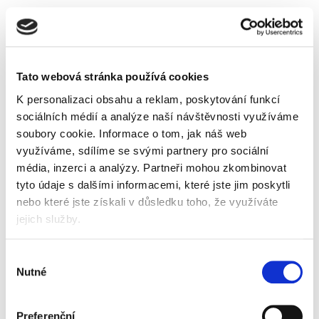
Skladem
Tato webová stránka používá cookies
Popis
Alternativní produkty
K personalizaci obsahu a reklam, poskytování funkcí
sociálních médií a analýze naší návštěvnosti využíváme
pytle na odpad
soubory cookie.
Informace o tom, jak náš web
vhodné do kanceláří, domácností a provozů
využíváme, sdílíme se svými partnery pro sociální
rozměry 60 x 71 cm
média, inzerci a analýzy.
Partneři mohou zkombinovat
objem 60 litrů
tyto údaje s dalšími informacemi, které jste jim poskytli
tloušťka fólie 10 mic
balení 20 ks
nebo které jste získali v důsledku toho, že využíváte
barva černá
jejich služby.
Informace o produktu
Výběr
Pytel na odpad Alufix Basic, 60 l, 10 mic,
Nutné
souhlasu
20 ks, černý
29 Kč
Preferenční