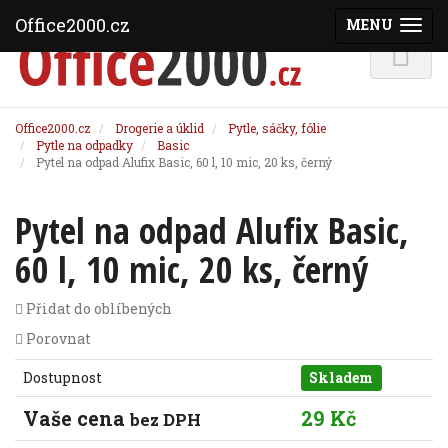
Office2000.cz
MENU
(ZOBRAZI
Office2000.cz
Drogerie a úklid
Pytle, sáčky, fólie
Pytle na odpadky
Basic
Pytel na odpad Alufix Basic, 60 l, 10 mic, 20 ks, černý
Pytel na odpad Alufix Basic,
60 l, 10 mic, 20 ks, černý
Přidat do oblíbených
Porovnat
Dostupnost
Skladem
Vaše cena
29 Kč
bez DPH