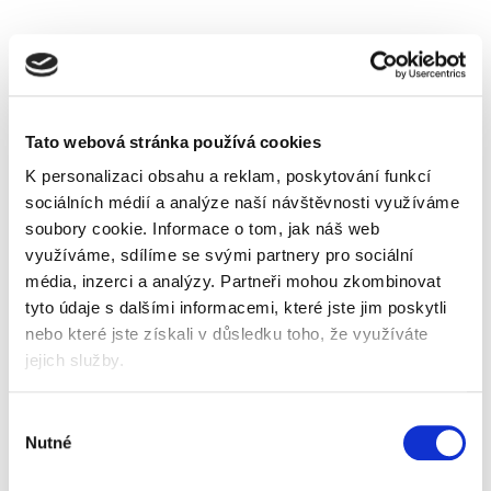
Skladem
Tato webová stránka používá cookies
Popis
Alternativní produkty
K personalizaci obsahu a reklam, poskytování funkcí
pytle na odpad
sociálních médií a analýze naší návštěvnosti využíváme
vhodné do kanceláří, domácností a provozů
soubory cookie.
Informace o tom, jak náš web
rozměry 49 x 60 cm
využíváme, sdílíme se svými partnery pro sociální
objem 35 l
média, inzerci a analýzy.
Partneři mohou zkombinovat
tloušťka fólie 8 mic
balení 30 ks
tyto údaje s dalšími informacemi, které jste jim poskytli
barva černá
nebo které jste získali v důsledku toho, že využíváte
jejich služby.
Informace o produktu
Pytel na odpad Alufix Basic 35 l, 8 mic,
Výběr
černý, 30 ks
Nutné
souhlasu
22 Kč