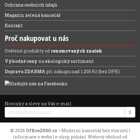
Ochrana osobních údajů
Magazín zelená kancelář
Kontakt
Proč nakupovat u nás
Ověřené produkty od
renomovaných značek
Výhodné ceny
na
ekologický sortiment
Doprava ZDARMA
při nákupu nad 1.200 Kč (bez DPH)
Novinky a slevy na Váš e-mail:
© 2026
Office2000.cz
—
Moderní kancelář bez starostí
|
informace o webu
| e-shop pohání
Webový obchod
od