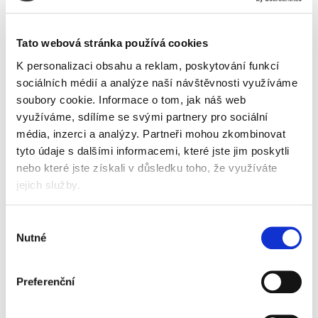
barva
Tato webová stránka používá cookies
K personalizaci obsahu a reklam, poskytování funkcí
sociálních médií a analýze naší návštěvnosti využíváme
soubory cookie.
Informace o tom, jak náš web
Popis
Alternativní produkty
využíváme, sdílíme se svými partnery pro sociální
média, inzerci a analýzy.
Partneři mohou zkombinovat
rozměr 24 mm
tyto údaje s dalšími informacemi, které jste jim poskytli
10 ks v balení
nebo které jste získali v důsledku toho, že využíváte
barevné provedení - červená
jejich služby.
Informace o produktu
Výběr
Magnet 24 mm, červený (balení 10 ks)
Nutné
souhlasu
52 Kč
Preferenční