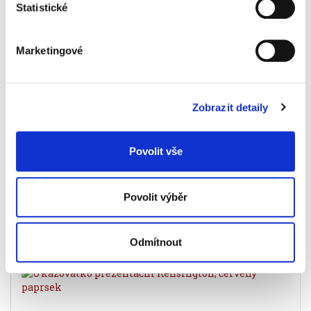
Specifikace produktu
Statistické
Objednací číslo
419552420
Marketingové
barva
červená
Značka
Zobrazit detaily
Související produkty
Povolit vše
Povolit výběr
Odmítnout