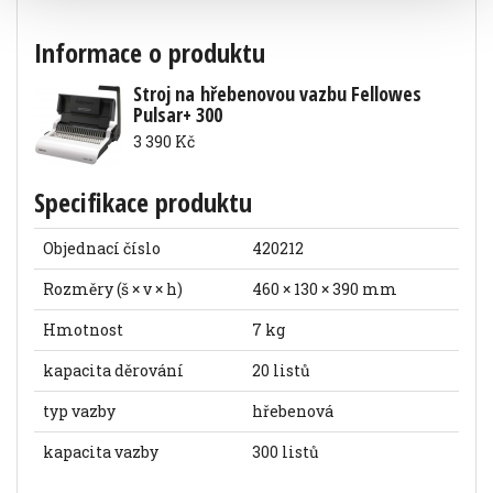
Informace o produktu
Stroj na hřebenovou vazbu Fellowes
Pulsar+ 300
3 390 Kč
Specifikace produktu
Objednací číslo
420212
Rozměry (š × v × h)
460 × 130 × 390 mm
Hmotnost
7 kg
kapacita děrování
20 listů
typ vazby
hřebenová
kapacita vazby
300 listů