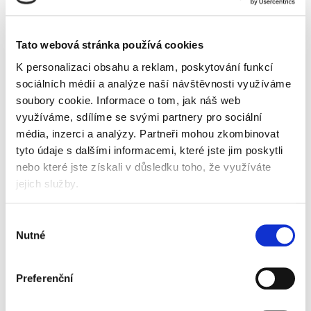
Tato webová stránka používá cookies
K personalizaci obsahu a reklam, poskytování funkcí
Popis
Alternativní produkty
Akce
sociálních médií a analýze naší návštěvnosti využíváme
soubory cookie.
Informace o tom, jak náš web
Ke stažení
využíváme, sdílíme se svými partnery pro sociální
Stroj na hřebenovou vazbu
Fellowes Pulsar Plus 300
je
média, inzerci a analýzy.
Partneři mohou zkombinovat
ideální řešení v případě, že hledáte kvalitní a snadno
tyto údaje s dalšími informacemi, které jste jim poskytli
ovladatelné řešení pro vazbu dokumentů do vaší
nebo které jste získali v důsledku toho, že využíváte
kanceláře.
jejich služby.
Nabízí vysoký výkon a přitom je elegantní
a praktický. Nezávislý vázací a děrovací mechanismus
Výběr
zvyšují produktivitu. Vertikální vkládání dokumentů
Nutné
a přesná zarovnávací zarážka zjednodušují práci se
souhlasu
strojem.
Preferenční
Užití v kanceláři, jednoduchý, elegantní
a praktický