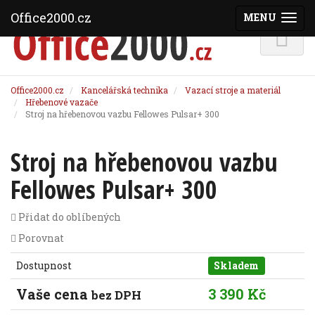
Office2000.cz
MENU
(ZOBRAZI
Office2000.cz
Kancelářská technika
Vazací stroje a materiál
Hřebenové vazače
Stroj na hřebenovou vazbu Fellowes Pulsar+ 300
Stroj na hřebenovou vazbu
Fellowes Pulsar+ 300
Přidat do oblíbených
Porovnat
Dostupnost
Skladem
Vaše cena
3 390 Kč
bez DPH