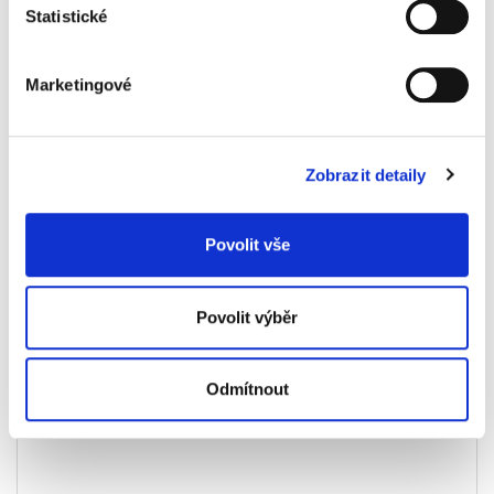
Vertikální vkládání dokumentů do stroje
Statistické
zjednodušuje a zpřesňuje práci se strojem
Nezávislý děrovací a vázací mechanismus
zvyšuje produktivitu práce
Marketingové
Nastavitelná vzdálenost děrování od okraje
dokumentu
Unikátní měřidlo pro zvolení správného
hřebenu pro vazbu dokumentů
Zobrazit detaily
Děruje až 15 listů současně
Vazba až 300 listů
Povolit vše
Povolit výběr
Odmítnout