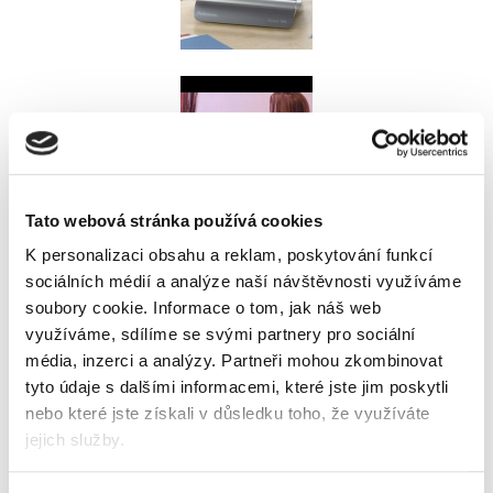
Tato webová stránka používá cookies
K personalizaci obsahu a reklam, poskytování funkcí
sociálních médií a analýze naší návštěvnosti využíváme
Popis
Alternativní produkty
Akce
soubory cookie.
Informace o tom, jak náš web
Ke stažení
využíváme, sdílíme se svými partnery pro sociální
média, inzerci a analýzy.
Partneři mohou zkombinovat
užití pro velké kanceláře, výkonný a jednoduchý
tyto údaje s dalšími informacemi, které jste jim poskytli
na obsluhu
nebo které jste získali v důsledku toho, že využíváte
široké, dvouramenné provedení páky
jejich služby.
děrovacího mechanismu zajišťuje menší
námahu při práci
vertikální vkládání dokumentů do stroje