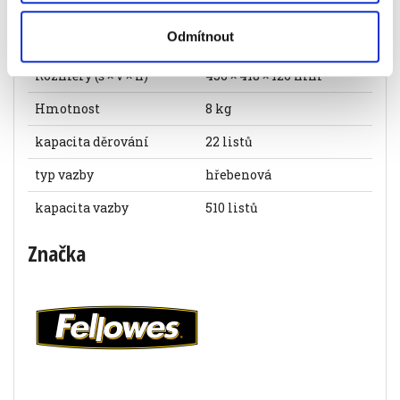
Specifikace produktu
Odmítnout
Objednací číslo
420215
Rozměry (š × v × h)
456 × 418 × 126 mm
Hmotnost
8 kg
kapacita děrování
22 listů
typ vazby
hřebenová
kapacita vazby
510 listů
Značka