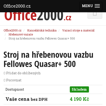
Office2000.cz
MENU
(ZOBRAZI
Office2000.cz
Kancelářská technika
Vazací stroje a materiál
Hřebenové vazače
Stroj na hřebenovou vazbu Fellowes Quasar+ 500
Stroj na hřebenovou vazbu
Fellowes Quasar+ 500
Přidat do oblíbených
Porovnat
Dostupnost
Skladem
Vaše cena
4 190 Kč
bez DPH