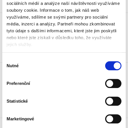
sociálních médií a analýze naší návštěvnosti využíváme
Skladem
soubory cookie.
Informace o tom, jak náš web
Stroj na hřebenovou vazbu
využíváme, sdílíme se svými partnery pro sociální
Fellowes Pulsar e300
média, inzerci a analýzy.
Partneři mohou zkombinovat
tyto údaje s dalšími informacemi, které jste jim poskytli
5 543 Kč
6 707,03 Kč vč. DPH
nebo které jste získali v důsledku toho, že využíváte
jejich služby.
Koupit
Výběr
Stroj na hřebenovou vazbu
Nutné
souhlasu
Fellowes Pulsar +300
3 390 Kč
Preferenční
4 101,90 Kč vč. DPH
Koupit
Statistické
Skladem
Marketingové
Stroj na hřebenovou vazbu