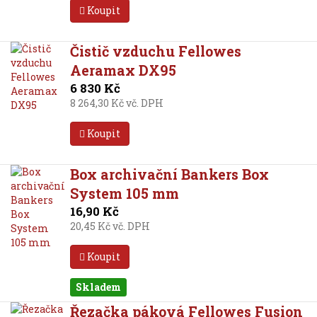
Koupit
Čistič vzduchu Fellowes
Aeramax DX95
6 830 Kč
8 264,30 Kč vč. DPH
Koupit
Box archivační Bankers Box
System 105 mm
16,90 Kč
20,45 Kč vč. DPH
Koupit
Skladem
Řezačka páková Fellowes Fusion