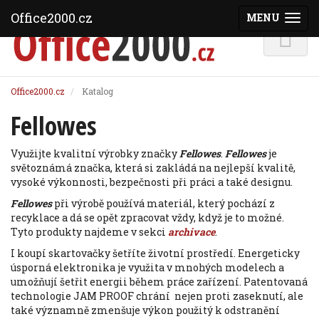
Office2000.cz
MENU
(ZOBRAZI
Office2000.cz
Katalog
Fellowes
Využijte kvalitní výrobky značky
Fellowes
.
Fellowes
je
světoznámá značka, která si zakládá na nejlepší kvalitě,
vysoké výkonnosti, bezpečnosti při práci a také designu.
Fellowes
při výrobě používá materiál, který pochází z
recyklace a dá se opět zpracovat vždy, když je to možné.
Tyto produkty najdeme v sekci
archivace
.
I koupí skartovačky šetříte životní prostředí. Energeticky
úsporná elektronika je využita v mnohých modelech a
umožňují šetřit energii během práce zařízení. Patentovaná
technologie JAM PROOF chrání nejen proti zaseknutí, ale
také významně zmenšuje výkon použitý k odstranění