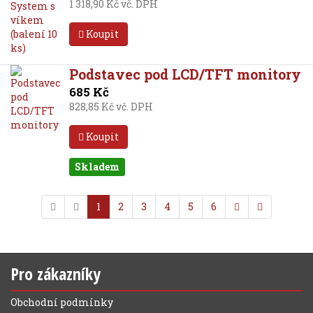
1 318,90 Kč vč. DPH
Koupit
Podstavec pod LCD/TFT monitory
685 Kč
828,85 Kč vč. DPH
Koupit
Skladem
1
2
3
4
5
6
Pro zákazníky
Obchodní podmínky