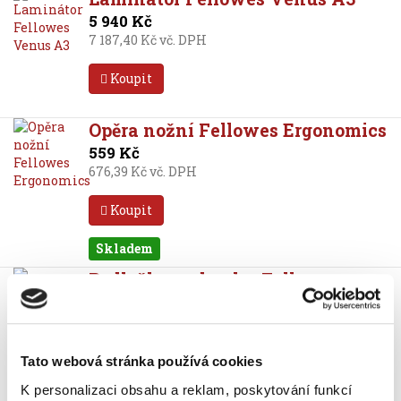
5 940 Kč
7 187,40 Kč vč. DPH
Koupit
Opěra nožní Fellowes Ergonomics
559 Kč
676,39 Kč vč. DPH
Koupit
Skladem
Podložka pod nohy Fellowes
MICROBAN Office Suites
849 Kč
1 027,29 Kč vč. DPH
Tato webová stránka používá cookies
Koupit
K personalizaci obsahu a reklam, poskytování funkcí