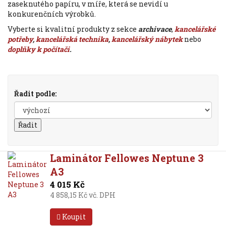
zaseknutého papíru, v míře, která se nevidí u
konkurenčních výrobků.
Vyberte si kvalitní produkty z sekce
archivace
,
kancelářské
potřeby
,
kancelářská technika
,
kancelářský nábytek
nebo
doplňky k počítači
.
Řadit podle:
Laminátor Fellowes Neptune 3
A3
4 015 Kč
4 858,15 Kč vč. DPH
Koupit