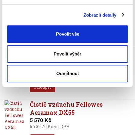
Fellowes Quasar+ 500
4 190 Kč
Zobrazit detaily
5 069,90 Kč vč. DPH
Koupit
Povolit vše
Skladem
Čistič vzduchu Fellowes
Povolit výběr
Aeramax DX5
3 890 Kč
Odmítnout
4 706,90 Kč vč. DPH
Koupit
Čistič vzduchu Fellowes
Aeramax DX55
5 570 Kč
6 739,70 Kč vč. DPH