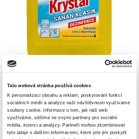
Skladem
Tato webová stránka používá cookies
K personalizaci obsahu a reklam, poskytování funkcí
Vyberte si parametry
sociálních médií a analýze naší návštěvnosti využíváme
soubory cookie.
Informace o tom, jak náš web
hmotnost
využíváme, sdílíme se svými partnery pro sociální
1,1 kg
5,5 kg
média, inzerci a analýzy.
Partneři mohou zkombinovat
tyto údaje s dalšími informacemi, které jste jim poskytli