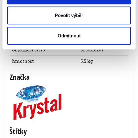
Prostředek dezinfekční Krystal Sanan
Klasik, 5,5 kg
Povolit výběr
129 Kč
Specifikace produktu
Odmítnout
Objednací číslo
9298110261
hmotnost
5,5 kg
Značka
Štítky