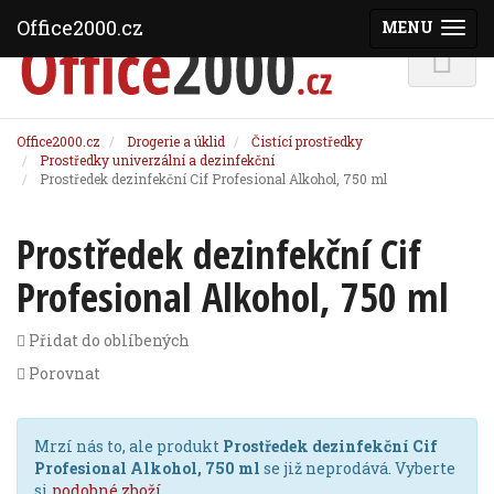
Office2000.cz
MENU
(ZOBRAZI
Office2000.cz
Drogerie a úklid
Čistící prostředky
Prostředky univerzální a dezinfekční
Prostředek dezinfekční Cif Profesional Alkohol, 750 ml
Prostředek dezinfekční Cif
Profesional Alkohol, 750 ml
Přidat do oblíbených
Porovnat
Mrzí nás to, ale produkt
Prostředek dezinfekční Cif
Profesional Alkohol, 750 ml
se již neprodává. Vyberte
si
podobné zboží
.