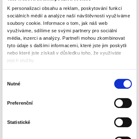
475 Kč
574,75 Kč vč. DPH
K personalizaci obsahu a reklam, poskytování funkcí
sociálních médií a analýze naší návštěvnosti využíváme
Koupit
soubory cookie.
Informace o tom, jak náš web
využíváme, sdílíme se svými partnery pro sociální
Skladem
média, inzerci a analýzy.
Partneři mohou zkombinovat
Prostředek dezinfekční Lavon,
tyto údaje s dalšími informacemi, které jste jim poskytli
postřikový, bez chlóru, 5 l
nebo které jste získali v důsledku toho, že využíváte
219 Kč
jejich služby.
264,99 Kč vč. DPH
Výběr
Koupit
Nutné
souhlasu
Skladem
Preferenční
Prostředek dezinfekční
Krystal, univerzální, 750 ml
64 Kč
Statistické
77,44 Kč vč. DPH