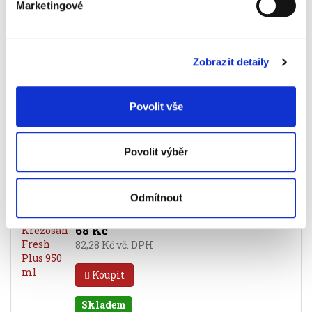
Koupit
Marketingové
Skladem
Prostředek dezinfekční
Zobrazit detaily
Krystal Sanan Klasik, 5,5 kg
129 Kč
Povolit vše
156,09 Kč vč. DPH
Koupit
Povolit výběr
Skladem
Prostředek dezinfekční
Odmítnout
Krezosan Fresh Plus 950 ml
68 Kč
82,28 Kč vč. DPH
Koupit
Skladem