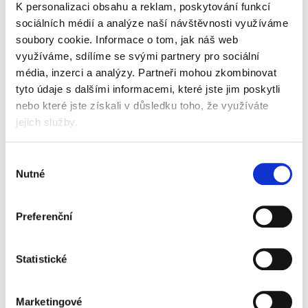
K personalizaci obsahu a reklam, poskytování funkcí
barva
sociálních médií a analýze naší návštěvnosti využíváme
soubory cookie.
Informace o tom, jak náš web
využíváme, sdílíme se svými partnery pro sociální
média, inzerci a analýzy.
Partneři mohou zkombinovat
tyto údaje s dalšími informacemi, které jste jim poskytli
Popis
Alternativní produkty
nebo které jste získali v důsledku toho, že využíváte
jejich služby.
praktický stojan na časopisy
k archivaci časopisů, katalogů, brožur atd.
Výběr
vyrobeno z recyklovaných plastů s ekologickou
Nutné
souhlasu
značkou Blue Angel
pro dokumenty formátu A4
design usnadňující snadný přístup k uloženým
Preferenční
dokumentům
otvor pro uchopení umožňující rychlé vyjmutí
rozměry 73 × 306 × 241 mm
Statistické
barva černá
Informace o produktu
Marketingové