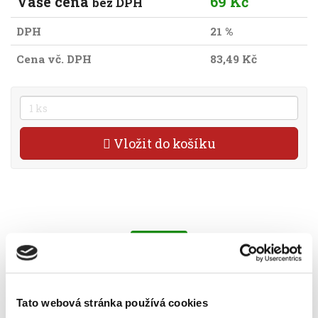
Vaše cena
69 Kč
bez DPH
DPH
21 %
Cena vč. DPH
83,49 Kč
Vložit do košíku
Skladem
Vyberte si parametry
Tato webová stránka používá cookies