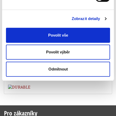
Stojan na časopisy Durable Eco A4, černý
69 Kč
Zobrazit detaily
Povolit vše
Specifikace produktu
Povolit výběr
Objednací číslo
928150660
barva
černá
Odmítnout
Značka
Pro zákazníky