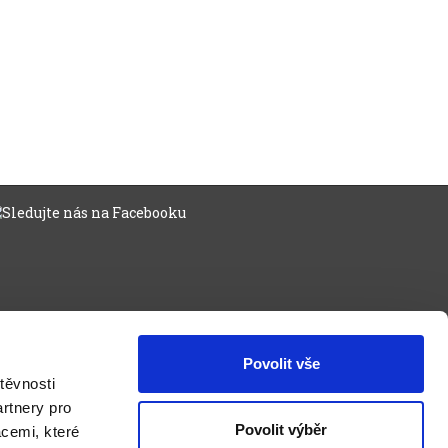
Povolit vše
těvnosti
rtnery pro
Povolit výběr
acemi, které