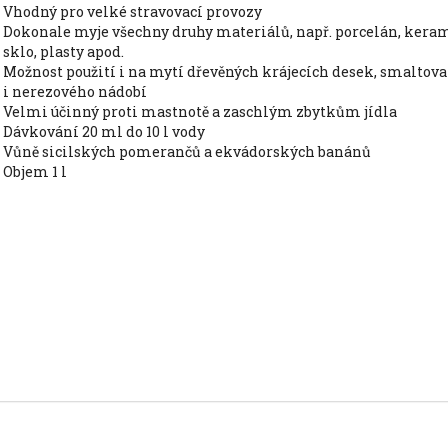
vhodný pro velké stravovací provozy
dokonale myje všechny druhy materiálů, např. porcelán, keramiku,
sklo, plasty apod.
možnost použití i na mytí dřevěných krájecích desek, smaltovaného
i nerezového nádobí
velmi účinný proti mastnotě a zaschlým zbytkům jídla
dávkování 20 ml do 10 l vody
vůně sicilských pomerančů a ekvádorských banánů
objem 1 l