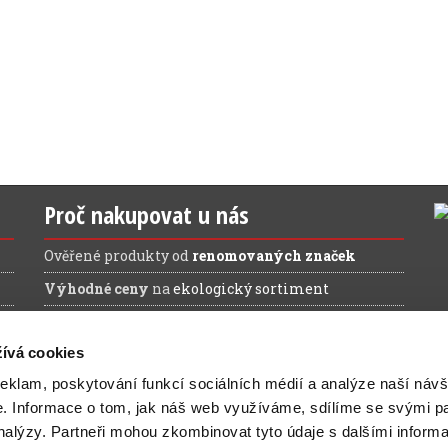
Proč nakupovat u nás
Ověřené produkty od
renomovaných značek
Výhodné ceny
na
ekologický sortiment
Doprava ZDARMA
při nákupu nad 1.200 Kč (bez
DPH)
ívá cookies
reklam, poskytování funkcí sociálních médií a analýze naší návš
e.
Informace o tom, jak náš web využíváme, sdílíme se svými pa
analýzy.
Partneři mohou zkombinovat tyto údaje s dalšími inform