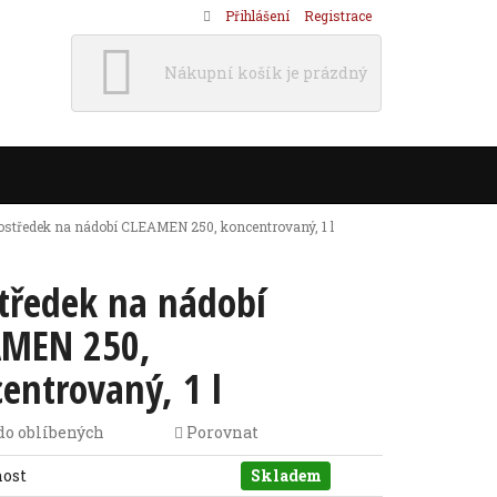
Přihlášení
Registrace
Nákupní košík je prázdný
ostředek na nádobí CLEAMEN 250, koncentrovaný, 1 l
tředek na nádobí
AMEN 250,
entrovaný, 1 l
do oblíbených
Porovnat
nost
Skladem