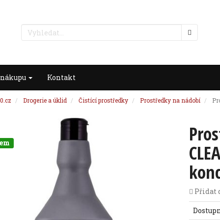
 nákupu
Kontakt
0.cz
Drogerie a úklid
Čistící prostředky
Prostředky na nádobí
Pr
Pros
dem
CLE
konc
Přidat 
Dostup