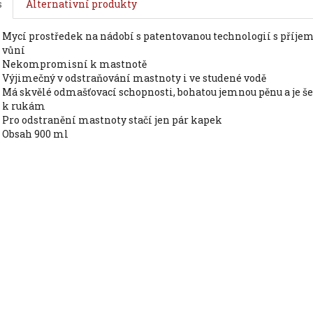
s
Alternativní produkty
mycí prostředek na nádobí s patentovanou technologií s příjemnou
vůní
nekompromisní k mastnotě
výjimečný v odstraňování mastnoty i ve studené vodě
má skvělé odmašťovací schopnosti, bohatou jemnou pěnu a je šetrný
k rukám
pro odstranění mastnoty stačí jen pár kapek
obsah 900 ml