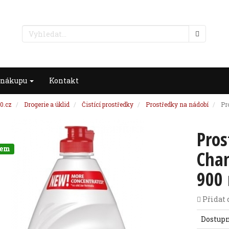
 nákupu
Kontakt
0.cz
Drogerie a úklid
Čistící prostředky
Prostředky na nádobí
Pr
Pros
dem
Cha
900
Přidat 
Dostup