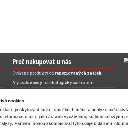
Proč nakupovat u nás
Ověřené produkty od
renomovaných značek
Výhodné ceny
na
ekologický sortiment
Doprava ZDARMA
při nákupu nad 1.200 Kč (bez
DPH)
ívá cookies
reklam, poskytování funkcí sociálních médií a analýze naší návš
e.
Informace o tom, jak náš web využíváme, sdílíme se svými pa
analýzy.
Partneři mohou zkombinovat tyto údaje s dalšími inform