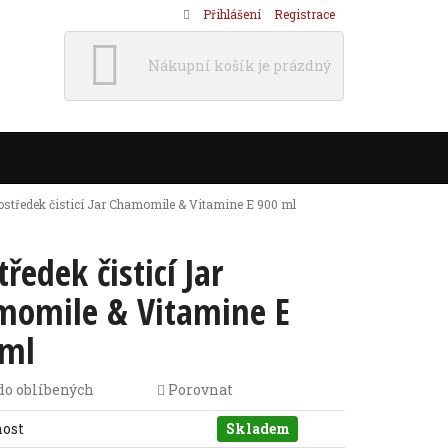
Přihlášení
Registrace
Nákupní košík je prázdný
ostředek čisticí Jar Chamomile & Vitamine E 900 ml
tředek čisticí Jar
momile & Vitamine E
 ml
do oblíbených
Porovnat
nost
Skladem