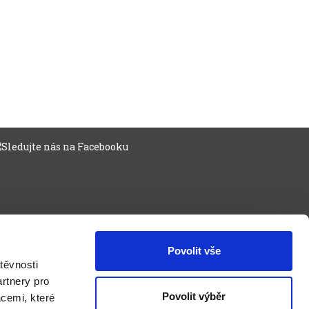
Povolit vše
těvnosti
rtnery pro
Povolit výběr
acemi, které