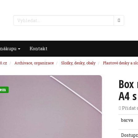
 nákupu
Kontakt
0.cz
Archivace, organizace
Složky, desky, obaly
Plastové desky a sl
Box 
dem
A4 s
Přidat 
barva
Dostup