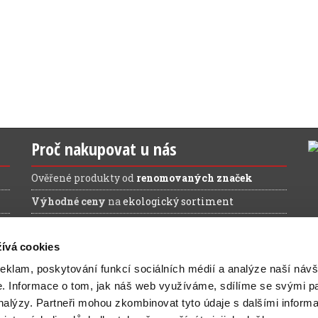
Proč nakupovat u nás
Ověřené produkty od
renomovaných značek
Výhodné ceny
na
ekologický sortiment
Doprava ZDARMA
při nákupu nad 1.200 Kč (bez
DPH)
ívá cookies
reklam, poskytování funkcí sociálních médií a analýze naší návš
e.
Informace o tom, jak náš web využíváme, sdílíme se svými pa
analýzy.
Partneři mohou zkombinovat tyto údaje s dalšími inform