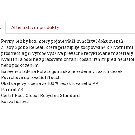
s
Alternativní produkty
pevný, lehký box, který pojme větší množství dokumentů
z řady Spoko ReLeaf, která přistupuje zodpovědně k životnímu
prostředí a při výrobě využívá převážně recyklované materiály
kvalitní a odolné zpracování chrání obsah uvnitř před nečistotami
nebo poškozením
barevně sladěná kulatá gumička je vedena v rozích desek
povrchová úprava SoftTouch
obálka je vyrobena ze 100 % recyklovaného PP
formát A4
certifikace Global Recycled Standard
barva fialová