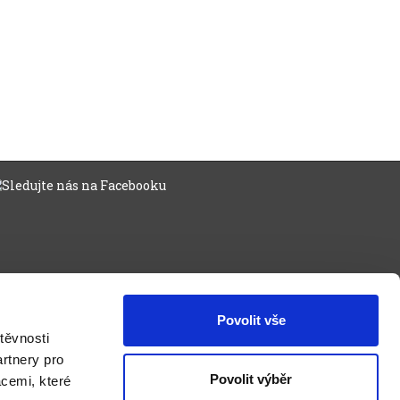
Povolit vše
těvnosti
rtnery pro
Povolit výběr
acemi, které