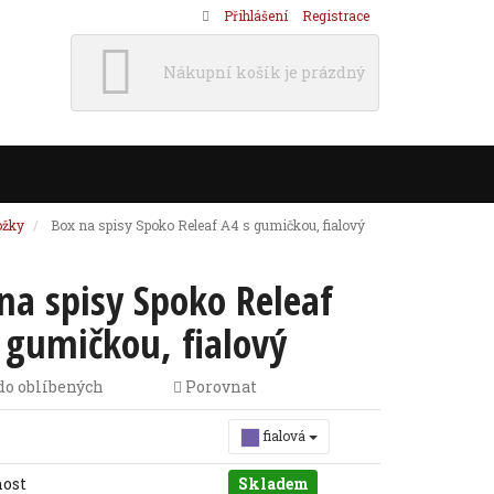
Přihlášení
Registrace
Nákupní košík je prázdný
ožky
Box na spisy Spoko Releaf A4 s gumičkou, fialový
na spisy Spoko Releaf
 gumičkou, fialový
do oblíbených
Porovnat
fialová
nost
Skladem