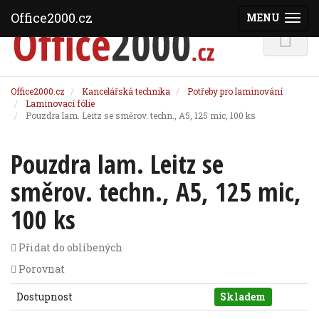
Office2000.cz
MENU
(ZOBRAZI
Office2000.cz
Kancelářská technika
Potřeby pro laminování
Laminovací fólie
Pouzdra lam. Leitz se směrov. techn., A5, 125 mic, 100 ks
Pouzdra lam. Leitz se
směrov. techn., A5, 125 mic,
100 ks
Přidat do oblíbených
Porovnat
Dostupnost
Skladem