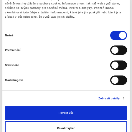
Popis
Alternativní produkty
návštěvnosti využíváme soubory cookie.
Informace o tom, jak náš web využíváme,
sdílíme se svými partnery pro sociální média, inzerci a analýzy.
Partneři mohou
zkombinovat tyto údaje s dalšími informacemi, které jste jim poskytli nebo které jste
kvalitní složky
získali v důsledku toho, že využíváte jejich služby.
unikátní směrovací technologie - směrovací
šipky umístěné na kapse (po laminaci zmizí)
Výběr
dokonalé výsledky se všemi laminátory
Nutné
souhlasu
rozměr A5
125 mikronů
Preferenční
balení 100 ksx0D
Informace o produktu
Statistické
Pouzdra lam. Leitz se směrov. techn., A5,
125 mic, 100 ks
Marketingové
289 Kč
Zobrazit detaily
Specifikace produktu
Povolit vše
Objednací číslo
904074930000
Povolit výběr
maximální tloušťka folie
125 µm