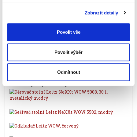
formát
A4
Zobrazit detaily
barva
Modrá
kapacita listů
250
Povolit vše
způsob archivace
rychlovazač
Povolit výběr
Značka
Odmítnout
Související produkty