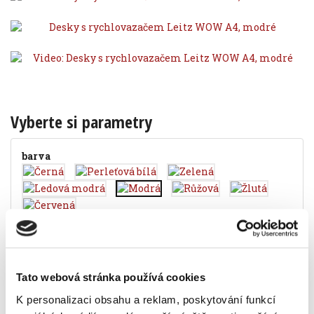
Vyberte si parametry
barva
Popis
Alternativní produkty
Tato webová stránka používá cookies
K personalizaci obsahu a reklam, poskytování funkcí
desky na děrované papíry v zářivých barvách,