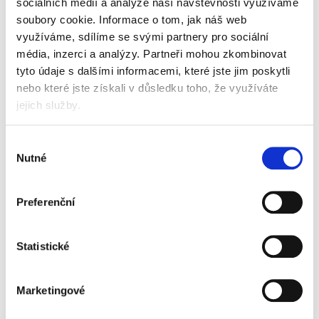
sociálních médií a analýze naší návštěvnosti využíváme
které zaujmou na první pohled
soubory cookie.
Informace o tom, jak náš web
rychlovazací mechanismus pro založení
využíváme, sdílíme se svými partnery pro sociální
děrovaných dokumentů
pro rychlé ukládání a snadný přístup
média, inzerci a analýzy.
Partneři mohou zkombinovat
k dokumentů
tyto údaje s dalšími informacemi, které jste jim poskytli
vyrobeno z pevného kartonu (300 g/m2) s PP
nebo které jste získali v důsledku toho, že využíváte
laminací
jejich služby.
díky laminaci je povrch desek lesklý a vysoce
kvalitní
kapacita až 250 listů (80 g/m2)
Výběr
barva modrá
Nutné
souhlasu
Informace o produktu
Preferenční
Desky s rychlovazačem Leitz WOW
A4, modré
39 Kč
Statistické
Specifikace produktu
Marketingové
Objednací číslo
904830010036