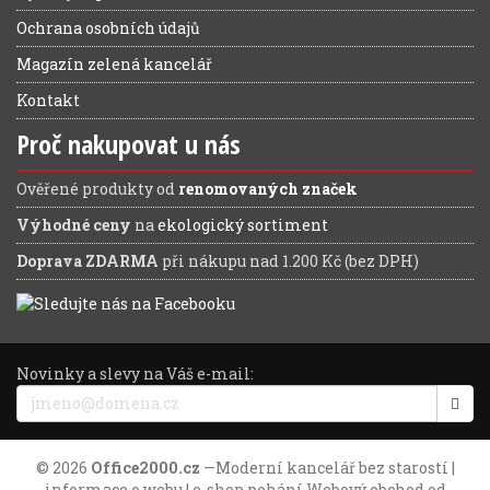
Ochrana osobních údajů
Magazín zelená kancelář
Kontakt
Proč nakupovat u nás
Ověřené produkty od
renomovaných značek
Výhodné ceny
na
ekologický sortiment
Doprava ZDARMA
při nákupu nad 1.200 Kč (bez DPH)
Novinky a slevy na Váš e-mail:
© 2026
Office2000.cz
—
Moderní kancelář bez starostí
|
informace o webu
| e-shop pohání
Webový obchod
od