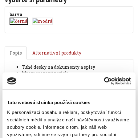
barva
Popis
Alternativní produkty
tuhé desky na dokumenty a spisy
mramorovaný potisk
ekonomická varianta s navlečenými PES
tkanicemi
formát A4
barva mramorování černá
Tato webová stránka používá cookies
Informace o produktu
K personalizaci obsahu a reklam, poskytování funkcí
sociálních médií a analýze naší návštěvnosti využíváme
Deska s tkanicí A4, mramor, černá
soubory cookie.
Informace o tom, jak náš web
14,90 Kč
využíváme, sdílíme se svými partnery pro sociální