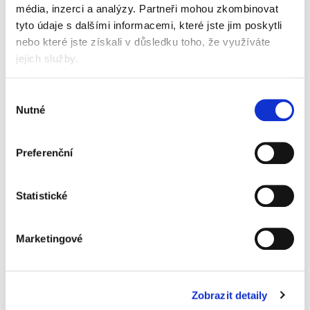
média, inzerci a analýzy.
Partneři mohou zkombinovat
tyto údaje s dalšími informacemi, které jste jim poskytli
nebo které jste získali v důsledku toho, že využíváte
Specifikace produktu
jejich služby.
Objednací číslo
9159215
Výběr
barva
černá
Nutné
souhlasu
formát
A4
Preferenční
materiál
karton
Značka
Statistické
Marketingové
Zobrazit detaily