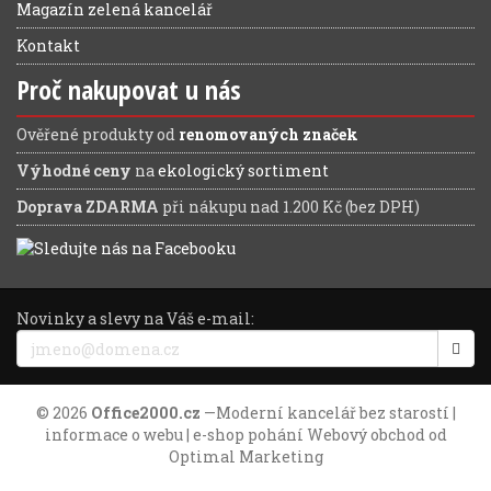
Magazín zelená kancelář
Kontakt
Proč nakupovat u nás
Ověřené produkty od
renomovaných značek
Výhodné ceny
na
ekologický sortiment
Doprava ZDARMA
při nákupu nad 1.200 Kč (bez DPH)
Novinky a slevy na Váš e-mail:
© 2026
Office2000.cz
—
Moderní kancelář bez starostí
|
informace o webu
| e-shop pohání
Webový obchod
od
Optimal Marketing