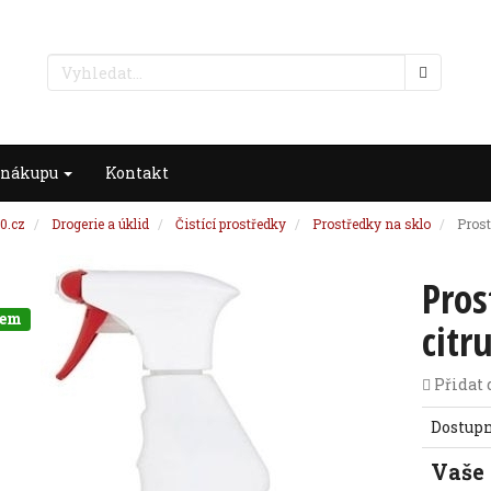
 nákupu
Kontakt
0.cz
Drogerie a úklid
Čistící prostředky
Prostředky na sklo
Prost
Pros
dem
citr
Přidat 
Dostup
Vaše