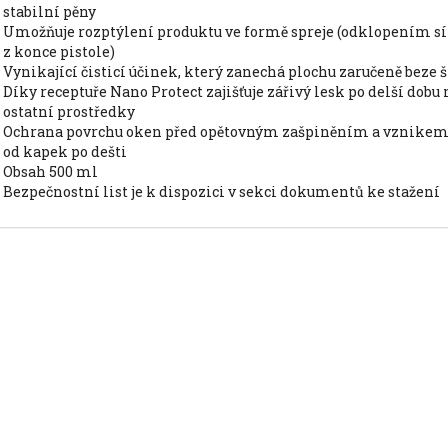
stabilní pěny
umožňuje rozptýlení produktu ve formě spreje (odklopením sítka
z konce pistole)
vynikající čisticí účinek, který zanechá plochu zaručeně beze
díky receptuře Nano Protect zajišťuje zářivý lesk po delší dobu než
ostatní prostředky
ochrana povrchu oken před opětovným zašpiněním a vznikem skvrn
od kapek po dešti
obsah 500 ml
bezpečnostní list je k dispozici v sekci dokumentů ke stažení