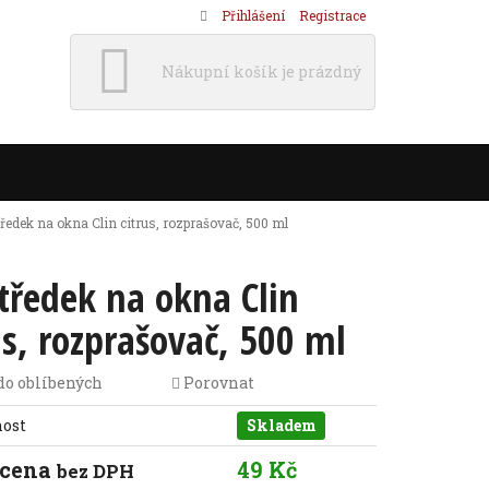
Přihlášení
Registrace
Nákupní košík je prázdný
ředek na okna Clin citrus, rozprašovač, 500 ml
tředek na okna Clin
us, rozprašovač, 500 ml
do oblíbených
Porovnat
nost
Skladem
 cena
49 Kč
bez DPH