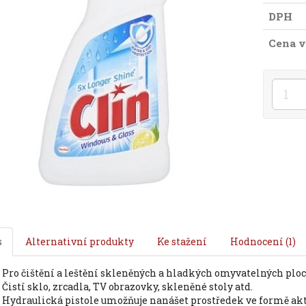
DPH
Cena v
s
Alternativní produkty
Ke stažení
Hodnocení (1)
pro čištění a leštění skleněných a hladkých omyvatelných plo
čistí sklo, zrcadla, TV obrazovky, skleněné stoly atd.
hydraulická pistole umožňuje nanášet prostředek ve formě aktivní