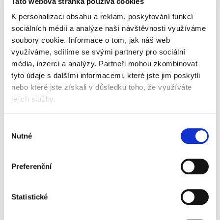
Tato webová stránka používá cookies
K personalizaci obsahu a reklam, poskytování funkcí
sociálních médií a analýze naší návštěvnosti využíváme
soubory cookie.
Informace o tom, jak náš web
využíváme, sdílíme se svými partnery pro sociální
média, inzerci a analýzy.
Partneři mohou zkombinovat
tyto údaje s dalšími informacemi, které jste jim poskytli
nebo které jste získali v důsledku toho, že využíváte
jejich služby.
Výběr
Nutné
Skladem
souhlasu
Preferenční
Popis
Alternativní produkty
Statistické
čisticí prostředek
rychle odstraní špínu a mastnotu a zanechá
zářivý povrch beze šmouh