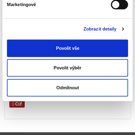
na okna, zrcadla a jiné skleněné povrchy
Marketingové
objem 750 ml
Informace o produktu
Zobrazit detaily
Prostředek čisticí Cif Professional na okna,
750 ml
95 Kč
Povolit vše
Specifikace produktu
Povolit výběr
Objednací číslo
92981204
Odmítnout
Štítky
Cif