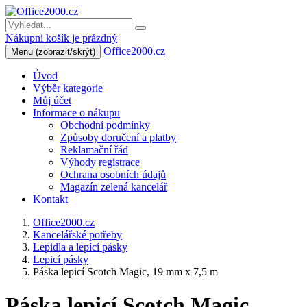
Nákupní košík je prázdný
Office2000.cz
Menu
(zobrazit/skrýt)
Úvod
Výběr kategorie
Můj účet
Informace o nákupu
Obchodní podmínky
Způsoby doručení a platby
Reklamační řád
Výhody registrace
Ochrana osobních údajů
Magazín zelená kancelář
Kontakt
Office2000.cz
Kancelářské potřeby
Lepidla a lepící pásky
Lepicí pásky
Páska lepicí Scotch Magic, 19 mm x 7,5 m
Páska lepicí Scotch Magic,