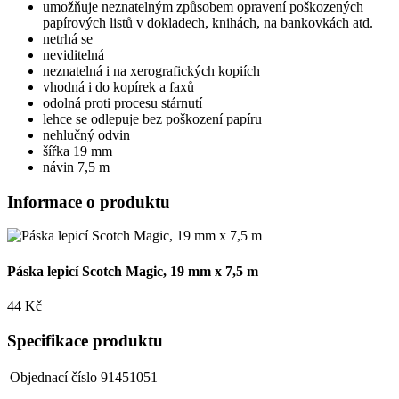
umožňuje neznatelným způsobem opravení poškozených
papírových listů v dokladech, knihách, na bankovkách atd.
netrhá se
neviditelná
neznatelná i na xerografických kopiích
vhodná i do kopírek a faxů
odolná proti procesu stárnutí
lehce se odlepuje bez poškození papíru
nehlučný odvin
šířka 19 mm
návin 7,5 m
Informace o produktu
Páska lepicí Scotch Magic, 19 mm x 7,5 m
44 Kč
Specifikace produktu
Objednací číslo
91451051