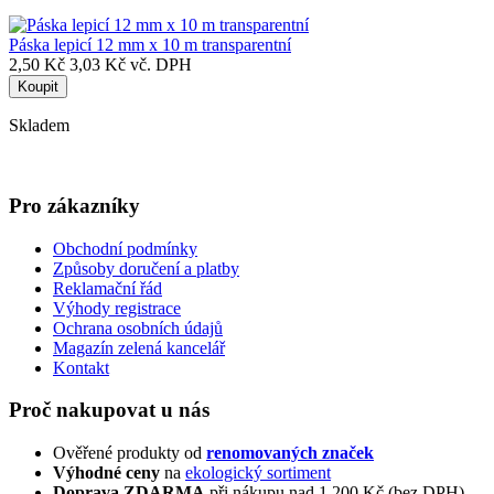
Páska lepicí 12 mm x 10 m transparentní
2,50 Kč
3,03 Kč vč. DPH
Koupit
Skladem
Pro zákazníky
Obchodní podmínky
Způsoby doručení a platby
Reklamační řád
Výhody registrace
Ochrana osobních údajů
Magazín zelená kancelář
Kontakt
Proč nakupovat u nás
Ověřené produkty od
renomovaných značek
Výhodné ceny
na
ekologický sortiment
Doprava ZDARMA
při nákupu nad 1.200 Kč (bez DPH)