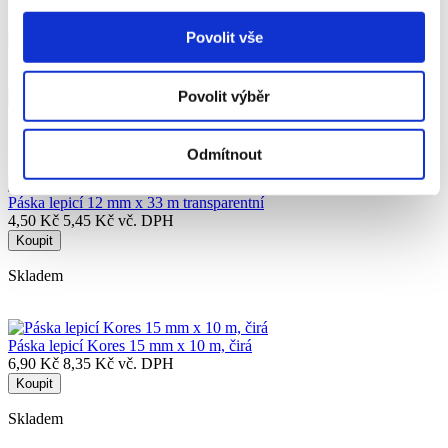
Povolit vše
Páska lepicí d.rect 19 mm x 33 m, invisible
8,90 Kč
10,77 Kč vč. DPH
Povolit výběr
Koupit
Skladem
Odmítnout
Páska lepicí 12 mm x 33 m transparentní
4,50 Kč
5,45 Kč vč. DPH
Koupit
Skladem
Páska lepicí Kores 15 mm x 10 m, čirá
6,90 Kč
8,35 Kč vč. DPH
Koupit
Skladem