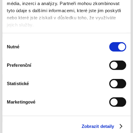
Skladem
média, inzerci a analýzy.
Partneři mohou zkombinovat
tyto údaje s dalšími informacemi, které jste jim poskytli
nebo které jste získali v důsledku toho, že využíváte
Páska lepicí Kores 19 mm x 33 m, čirá
jejich služby.
14,50 Kč
17,55 Kč vč. DPH
Koupit
Výběr
Skladem
Nutné
souhlasu
Preferenční
Páska lepicí 25 mm x 10 m, oboustranná
25 Kč
30,25 Kč vč. DPH
Koupit
Statistické
Skladem
Marketingové
Páska lepicí 50 mm x 10 m, oboustranná
22 Kč
26,62 Kč vč. DPH
Koupit
Zobrazit detaily
Skladem