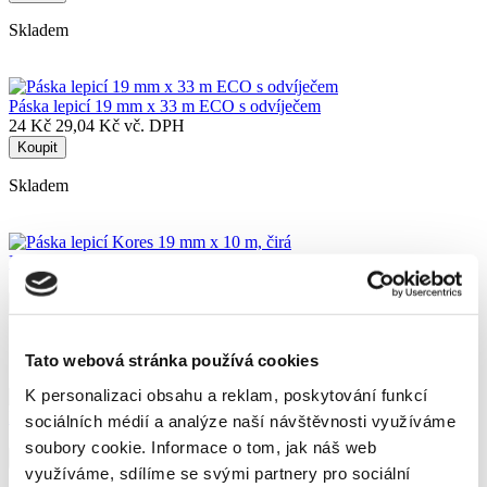
Skladem
Páska lepicí 19 mm x 33 m ECO s odvíječem
24 Kč
29,04 Kč vč. DPH
Koupit
Skladem
Páska lepicí Kores 19 mm x 10 m, čirá
7,50 Kč
9,08 Kč vč. DPH
Koupit
Skladem
Tato webová stránka používá cookies
K personalizaci obsahu a reklam, poskytování funkcí
Páska lepicí 30 mm x 50 m, krepová, žlutá
sociálních médií a analýze naší návštěvnosti využíváme
17 Kč
20,57 Kč vč. DPH
soubory cookie.
Informace o tom, jak náš web
Koupit
využíváme, sdílíme se svými partnery pro sociální