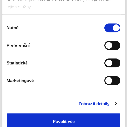
s aplikátorem
jejich služby.
89 Kč
107,69 Kč vč. DPH
Výběr
Nutné
souhlasu
Koupit
Skladem
Preferenční
Lepidlo Herkules Expert 130 g,
s aplikátorem
Statistické
62 Kč
75,02 Kč vč. DPH
Marketingové
Koupit
Skladem
Zobrazit detaily
Lepidlo Kanagom, 40 g
44 Kč
Povolit vše
53,24 Kč vč. DPH