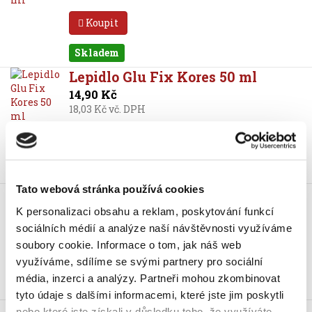
Koupit
Skladem
Lepidlo Glu Fix Kores 50 ml
14,90 Kč
18,03 Kč vč. DPH
Koupit
Skladem
Tato webová stránka používá cookies
Lepidlo Glu Fix Kores 500 ml
87 Kč
K personalizaci obsahu a reklam, poskytování funkcí
105,27 Kč vč. DPH
sociálních médií a analýze naší návštěvnosti využíváme
soubory cookie.
Informace o tom, jak náš web
Koupit
využíváme, sdílíme se svými partnery pro sociální
média, inzerci a analýzy.
Partneři mohou zkombinovat
Skladem
tyto údaje s dalšími informacemi, které jste jim poskytli
Lepidlo Herkules 500 g,
nebo které jste získali v důsledku toho, že využíváte