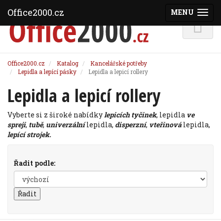
Office2000.cz
MENU
(ZOBRAZI
Office2000.cz
Katalog
Kancelářské potřeby
Lepidla a lepící pásky
Lepidla a lepicí rollery
Lepidla a lepicí rollery
Vyberte si z široké nabídky
lepicích tyčinek
, lepidla
ve
spreji
,
tubě
,
univerzální
lepidla,
disperzní
,
vteřinová
lepidla,
lepící strojek.
Řadit podle: