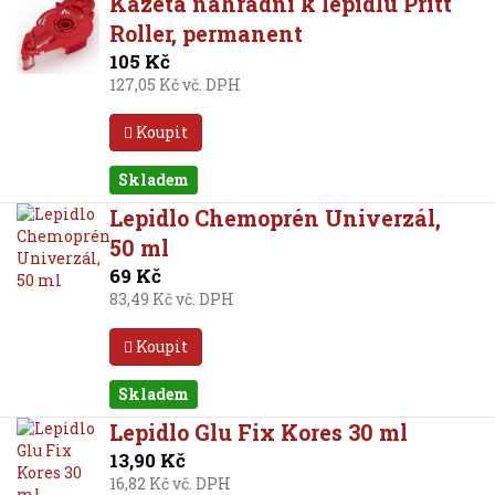
Kazeta náhradní k lepidlu Pritt
Roller, permanent
105 Kč
127,05 Kč vč. DPH
Koupit
Skladem
Lepidlo Chemoprén Univerzál,
50 ml
69 Kč
83,49 Kč vč. DPH
Koupit
Skladem
Lepidlo Glu Fix Kores 30 ml
13,90 Kč
16,82 Kč vč. DPH