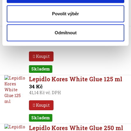
Koupit
Povolit výběr
Skladem
Lepidlo Klovatina, 100 g
Odmítnout
59 Kč
71,39 Kč vč. DPH
Koupit
Skladem
Lepidlo Kores White Glue 125 ml
34 Kč
41,14 Kč vč. DPH
Koupit
Skladem
Lepidlo Kores White Glue 250 ml