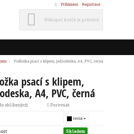
Přihlášení
Registrace
Nákupní košík je prázdný
ipem
Podložka psací s klipem, jednodeska, A4, PVC, černá
ožka psací s klipem,
odeska, A4, PVC, černá
do oblíbených
Porovnat
černá
nost
Skladem