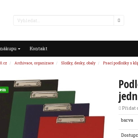
 nákupu
Kontakt
0.cz
Archivace, organizace
Složky, desky, obaly
Psací podložky s kl
Podl
dem
jedn
Přidat 
barva
Dostup