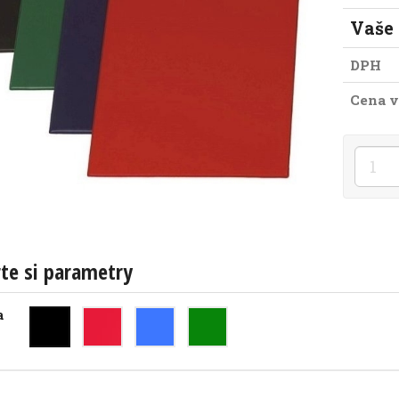
Vaše
DPH
Cena v
te si parametry
a