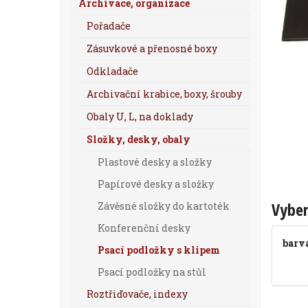
Archivace, organizace
Pořadače
Zásuvkové a přenosné boxy
Odkladače
Archivační krabice, boxy, šrouby
Obaly U, L, na doklady
Složky, desky, obaly
Plastové desky a složky
Papírové desky a složky
Vyber
Závěsné složky do kartoték
Konferenční desky
barv
Psací podložky s klipem
Psací podložky na stůl
Roztřiďovače, indexy