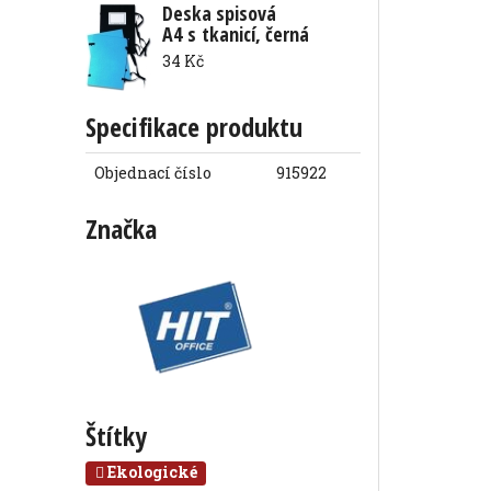
Deska spisová
A4 s tkanicí, černá
34 Kč
Specifikace produktu
Objednací číslo
915922
Značka
Štítky
Ekologické