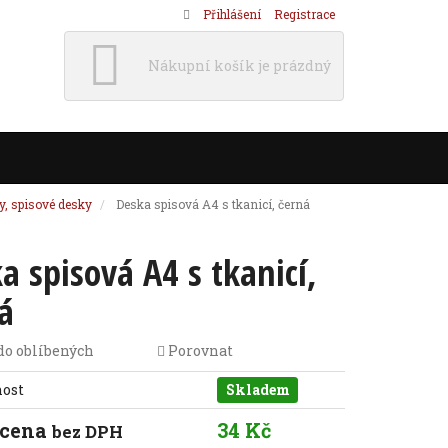
Přihlášení
Registrace
Nákupní košík je prázdný
y, spisové desky
Deska spisová A4 s tkanicí, černá
a spisová A4 s tkanicí,
á
do oblíbených
Porovnat
nost
Skladem
 cena
34 Kč
bez DPH