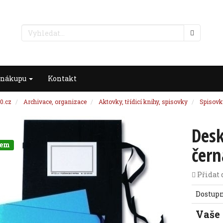
 nákupu
Kontakt
0.cz
Archivace, organizace
Aktovky, třídicí knihy, spisovky
Spisovk
Desk
dem
čern
Přidat 
Dostup
Vaše