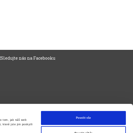
Povolit vše
o tom, jak náš web
 které jste jim poskytli