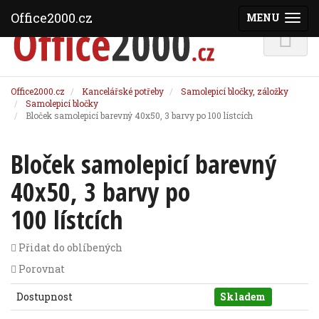
Office2000.cz
MENU
(ZOBRAZI
Office2000.cz
Kancelářské potřeby
Samolepicí bločky, záložky
Samolepicí bločky
Bloček samolepicí barevný 40x50, 3 barvy po 100 lístcích
Bloček samolepicí barevný
40x50, 3 barvy po
100 lístcích
Přidat do oblíbených
Porovnat
Dostupnost
Skladem