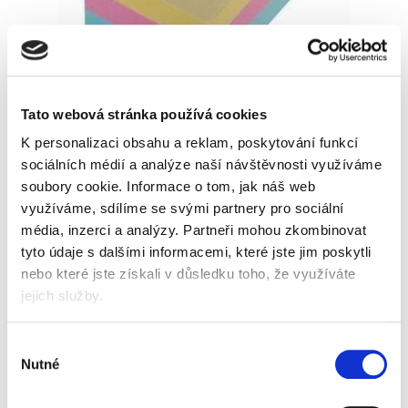
Tato webová stránka používá cookies
Skladem
K personalizaci obsahu a reklam, poskytování funkcí
sociálních médií a analýze naší návštěvnosti využíváme
soubory cookie.
Informace o tom, jak náš web
Popis
Alternativní produkty
využíváme, sdílíme se svými partnery pro sociální
média, inzerci a analýzy.
Partneři mohou zkombinovat
samolepicí bloček
tyto údaje s dalšími informacemi, které jste jim poskytli
rozměry lístku 40 x 50 mm
kvalitní lepidlo, nezanechává žádné stopy
nebo které jste získali v důsledku toho, že využíváte
3 pastelové barvy: červená, žlutá, modrá
jejich služby.
po 100 lístcích v každé barvě
Informace o produktu
Výběr
Nutné
souhlasu
Bloček samolepicí barevný 40x50,
3 barvy po 100 lístcích