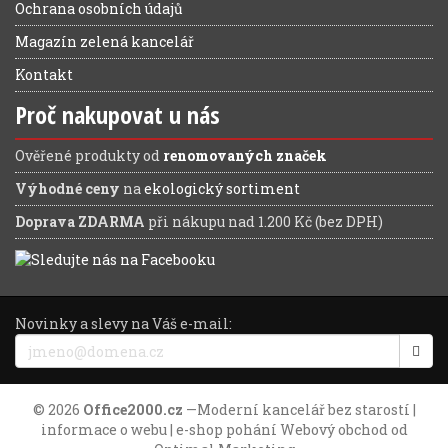
Ochrana osobních údajů
Magazín zelená kancelář
Kontakt
Proč nakupovat u nás
Ověřené produkty od
renomovaných značek
Výhodné ceny
na
ekologický sortiment
Doprava ZDARMA
při nákupu nad 1.200 Kč (bez DPH)
Novinky a slevy na Váš e-mail:
© 2026
Office2000.cz
—
Moderní kancelář bez starostí
|
informace o webu
| e-shop pohání
Webový obchod
od