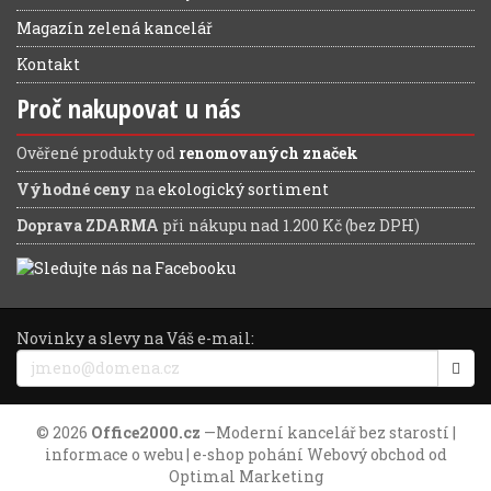
Magazín zelená kancelář
Kontakt
Proč nakupovat u nás
Ověřené produkty od
renomovaných značek
Výhodné ceny
na
ekologický sortiment
Doprava ZDARMA
při nákupu nad 1.200 Kč (bez DPH)
Novinky a slevy na Váš e-mail:
© 2026
Office2000.cz
—
Moderní kancelář bez starostí
|
informace o webu
| e-shop pohání
Webový obchod
od
Optimal Marketing