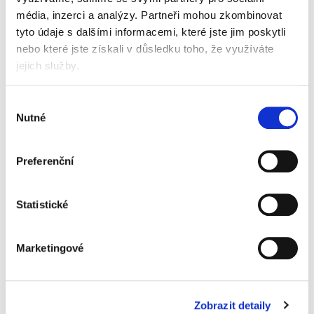
výrazné označení
média, inzerci a analýzy.
Partneři mohou zkombinovat
po odlepení nezanechávají žádnou stopu, dobře
tyto údaje s dalšími informacemi, které jste jim poskytli
lepicí
nebo které jste získali v důsledku toho, že využíváte
100 lístků
vynikající poměr cena/kvalita
jejich služby.
barva oranžová
Informace o produktu
Výběr
Nutné
souhlasu
Bloček samolepicí 76x76 mm, oranžový
neon, 100 lís.
Preferenční
13,90 Kč
Specifikace produktu
Statistické
Objednací číslo
91540702
Marketingové
barva
neonová oranžová
Značka
Zobrazit detaily