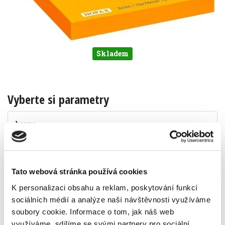
Skladem
Vyberte si parametry
barva
Tato webová stránka používá cookies
K personalizaci obsahu a reklam, poskytování funkcí
Popis
Alternativní produkty
sociálních médií a analýze naší návštěvnosti využíváme
soubory cookie.
Informace o tom, jak náš web
rozměry 76x76 mm
využíváme, sdílíme se svými partnery pro sociální