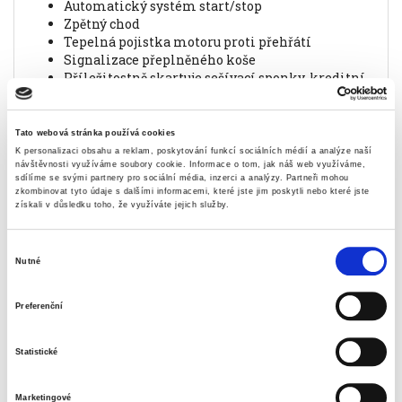
automatický systém start/stop
zpětný chod
tepelná pojistka motoru proti přehřátí
signalizace přeplněného koše
příležitostně skartuje sešívací sponky, kreditní
karty a CD
tichý chod
odpadní nádoba s průhledným okénkem pro
Tato webová stránka používá cookies
optickou kontrolu
K personalizaci obsahu a reklam, poskytování funkcí sociálních médií a analýze naší
objem odpadního koše 22 l
návštěvnosti využíváme soubory cookie.
Informace o tom, jak náš web využíváme,
sdílíme se svými partnery pro sociální média, inzerci a analýzy.
Partneři mohou
rozměry 365 x 265 x 555 mm
zkombinovat tyto údaje s dalšími informacemi, které jste jim poskytli nebo které jste
hmotnost 14 kg
získali v důsledku toho, že využíváte jejich služby.
ZDARMA 1 x kapsle na praní Perlux super
compact color, 32 ks
Výběr
Nutné
Informace o produktu
souhlasu
Stroj skartovací AT-15C (4 x 50 mm)
Preferenční
3 800 Kč
Statistické
Specifikace produktu
Marketingové