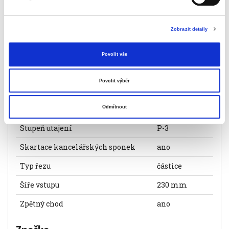
Objednací číslo
453929AT15C
Zobrazit detaily
Šíře řezu
4 x 50 mm
Kapacita řezání
12 listů
Povolit vše
Objem odpadního koše
22 l
Povolit výběr
Skartace CD/DVD
ano
Skartace kreditních karet
ano
Odmítnout
Stupeň utajení
P-3
Skartace kancelářských sponek
ano
Typ řezu
částice
Šíře vstupu
230 mm
Zpětný chod
ano