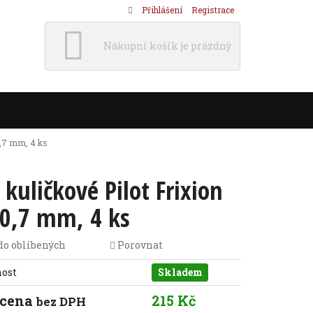
Přihlášení
Registrace
Nákupní košík je prázdný
0,7 mm, 4 ks
 kuličkové Pilot Frixion
 0,7 mm, 4 ks
do oblíbených
Porovnat
nost
Skladem
 cena
215 Kč
bez DPH