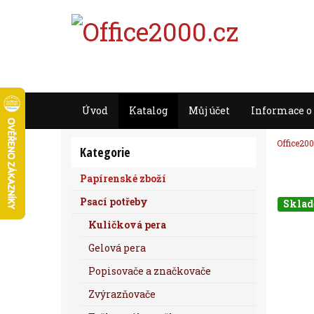
Úvod
Katalog
Můj účet
Informace o
Office200
Kategorie
Papírenské zboží
Psací potřeby
Skla
Kuličková pera
Gelová pera
Popisovače a značkovače
Zvýrazňovače