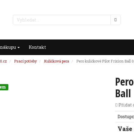
 nákupu
Kontakt
0.cz
Psací potřeby
Kuličková pera
Pero kuličkové Pilot Frixion Ball 
Pero
dem
Ball
Přidat 
Dostup
Vaše