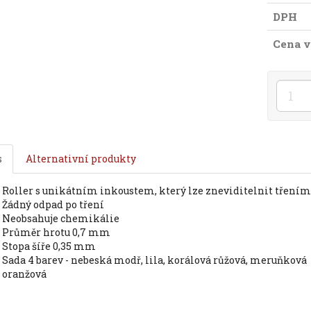
DPH
Cena v
s
Alternativní produkty
roller s unikátním inkoustem, který lze zneviditelnit třením
žádný odpad po tření
neobsahuje chemikálie
průměr hrotu 0,7 mm
stopa šíře 0,35 mm
sada 4 barev - nebeská modř, lila, korálová růžová, meruňková
oranžová