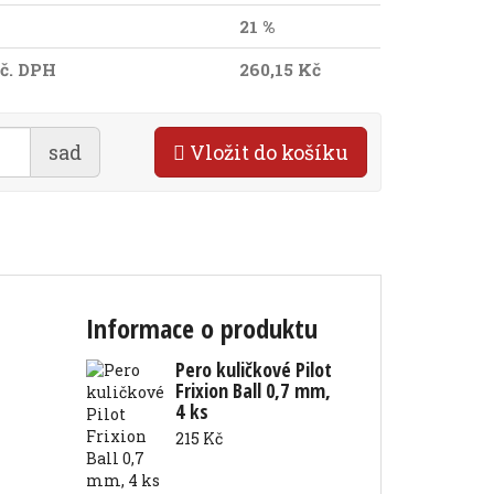
21 %
č. DPH
260,15 Kč
sad
Vložit do košíku
Informace o produktu
Pero kuličkové Pilot
Frixion Ball 0,7 mm,
4 ks
215 Kč