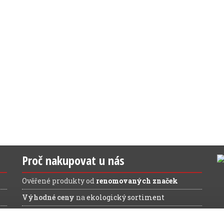
Proč nakupovat u nás
Ověřené produkty od
renomovaných značek
Výhodné ceny
na
ekologický sortiment
Doprava ZDARMA
při nákupu nad 1.200 Kč (bez
DPH)